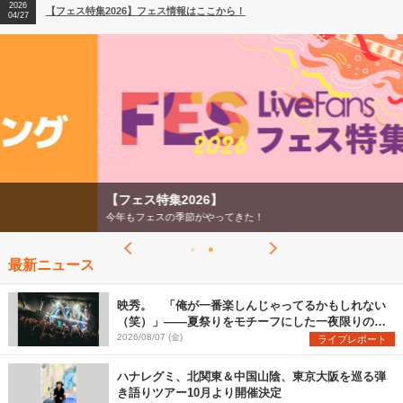
2026
【フェス特集2026】フェス情報はここから！
04/27
2026
【ライブ動員ランキング】2026年上半期編発表！
07/28
【フェス特集2026】
今年もフェスの季節がやってきた！
最新ニュース
映秀。 「俺が一番楽しんじゃってるかもしれない
（笑）」――夏祭りをモチーフにした一夜限りのス
ペシャルライブ『色祭』レポート
2026/08/07 (金)
ライブレポート
ハナレグミ、北関東＆中国山陰、東京大阪を巡る弾
き語りツアー10月より開催決定