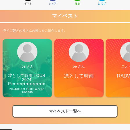
ポスト
シェア
送る
はてブ
マイベスト
ライブ好きの皆さんの推しをご紹介します。
pe さん
pe さん
ごと
凛として時雨 TOUR 
凛として時雨
RAD
2024 
Pierrrrrrrrrrrrrrrrrrrre 
Vibes
2024/08/09 19:00 @Zepp 
Haneda
マイベスト一覧へ
2026
【フェス特集2026】フェス情報はここから！
04/27
2026
【ライブ動員ランキング】2026年上半期編発表！
07/28