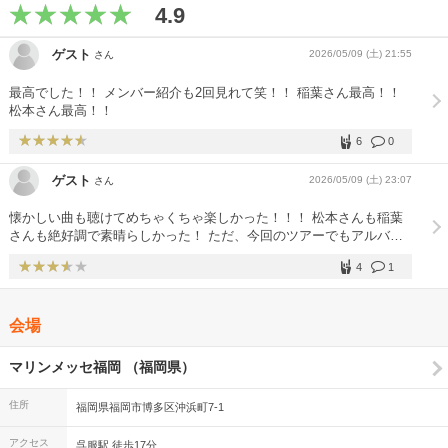
4.9
ゲスト
2026/05/09 (土) 21:55
さん
最高でした！！ メンバー紹介も2回見れて笑！！ 稲葉さん最高！！
松本さん最高！！
6
0
ゲスト
2026/05/09 (土) 23:07
さん
懐かしい曲も聴けてめちゃくちゃ楽しかった！！！ 松本さんも稲葉
さんも絶好調で素晴らしかった！ ただ、今回のツアーでもアルバム
曲が網羅できなかったのが惜しい The IIIRD Eye が日替わりなのは何
4
1
で... Heaven Knowsと被ると判断したのかな？ 去年やらなかった片
翼の風景も日替わりだったようでせっかくのアルバムツアーなのにも
ったいない その先へ を聴けたのは最高でした！
会場
マリンメッセ福岡 （福岡県）
住所
福岡県福岡市博多区沖浜町7-1
アクセス
呉服駅 徒歩17分