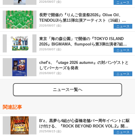
2026/08/07 (金)
ニュース
長野で開催の『りんご音楽祭2026』Olive Oil、
TENDOUJIら第11弾出演アーティスト（16組）を
発表
2026/08/07 (金)
ニュース
東京「海の森公園」で開催の『TOKYO ISLAND
2026』BIGMAMA、flumpoolら第3弾出演者7組を
発表 ワークショップ・アート出展者を募集
2026/08/07 (金)
ニュース
chef’s、『utage 2026 autumn』の対バンゲストと
してパーカーズを発表
2026/08/07 (金)
ニュース
ニュース一覧へ
関連記事
B’z、黒夢ら4組が心斎橋老舗バー周年イベントに駆
け付ける、『ROCK BEYOND ROCK VOL.2』開催
決定
2025/08/15 (金)
ニュース