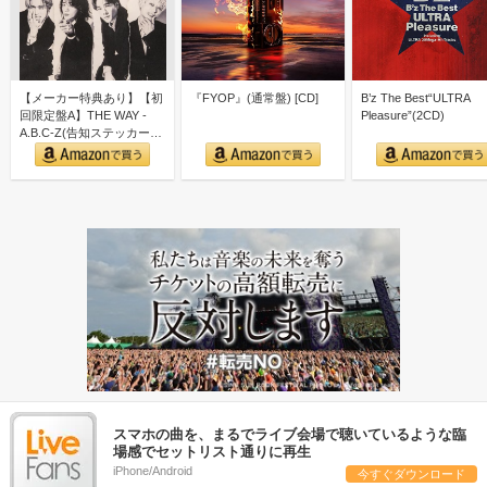
【メーカー特典あり】【初
『FYOP』(通常盤) [CD]
B’z The Best“ULTRA
回限定盤A】THE WAY -
Pleasure”(2CD)
A.B.C-Z(告知ステッカー
ver.A付)
スマホの曲を、まるでライブ会場で聴いているような臨
場感でセットリスト通りに再生
iPhone/Android
今すぐダウンロード