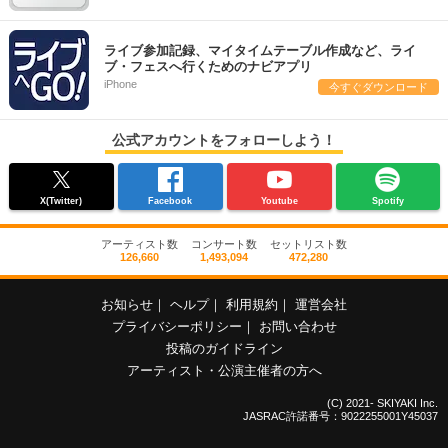
ライブ参加記録、マイタイムテーブル作成など、ライ
ブ・フェスへ行くためのナビアプリ
iPhone
今すぐダウンロード
公式アカウントをフォローしよう！
X(Twitter)
Facebook
Youtube
Spotify
アーティスト数
コンサート数
セットリスト数
126,660
1,493,094
472,280
お知らせ
｜
ヘルプ
｜
利用規約
｜
運営会社
プライバシーポリシー
｜
お問い合わせ
投稿のガイドライン
アーティスト・公演主催者の方へ
(C) 2021- SKIYAKI Inc.
JASRAC許諾番号：9022255001Y45037