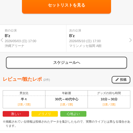
セットリストを見る
前の公演
次の公演
B'z
B'z
2026/05/03 (日) 17:00
2026/05/10 (日) 17:00
沖縄アリーナ
マリンメッセ福岡 A館
スケジュールへ
レビュー/観たレポ
投稿
(2件)
男女比
年齢層
グッズの待ち時間
半々
30代～40代中心
10分～30分
[2票／2票]
[1票／2票]
[1票／2票]
激しい
ノリノリ
心地よい
※掲載されている情報は投稿されたデータを集計したもので、実際のライブとは異なる場合があ
ります。