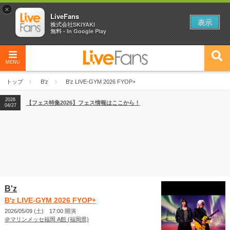
×
LiveFans
表示
株式会社SKIYAKI
無料 - In Google Play
MENU
2026
【フェス特集2026】フェス情報はここから！
04/27
トップ
B'z
B'z LIVE-GYM 2026 FYOP+
2026
【ライブ動員ランキング】2026年上半期編発表！
07/28
2026
【フェス特集2026】フェス情報はここから！
04/27
2026
【ライブ動員ランキング】2026年上半期編発表！
07/28
B'z
B'z LIVE-GYM 2026 FYOP+
2026/05/09 (土) 17:00 開演
＠マリンメッセ福岡 A館 (福岡県)