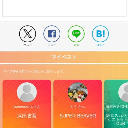
ポスト
シェア
送る
はてブ
マイベスト
ライブ好きの皆さんの推しをご紹介します。
yumemocha さん
すう さん
日本外送TG搜@
浜田省吾
SUPER BEAVER
東京スカパ
ケストラ 
TOUR「V
Carn