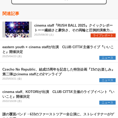
関連記事
cinema staff『RUSH BALL 2025』クイックレポー
トーー繊細さと豪快さ、その両輪と圧倒的演奏力で
魅せた堂々のステージ
2025/08/30 (土)
ライブレポート
eastern youth × cinema staffが出演 CLUB CITTA’主催ライブ『いいこ
と』開催決定
2025/04/23 (水)
ニュース
Czecho No Republic、結成15周年を記念した特別企画『15のお楽しみ』
第二弾はcinema staffとの2マンライブ
2025/03/21 (金)
ニュース
cinema staff、KOTORIが出演 CLUB CITTA’主催のライブイベント『い
いこと』開催決定
2022/10/26 (水)
ニュース
謎の覆面バンド・633のファーストツアー全公演に、ストレイテナーがゲ