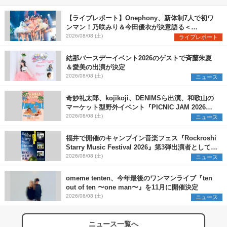
【ライブレポート】Onephony、新体制7人で初ワ
ンマン！乃咲みり＆今田優衣が決意語る＜
Onephony新体制1st Oneman Live はじまりの夏
2026/08/08 (土)
ライブレポート
＞
結那バースデーイベント2026のゲストで斉藤朱夏
＆愛美の出演が決定
2026/08/08 (土)
ニュース
奇妙礼太郎、kojikoji、DENIMSら出演、和歌山の
マーケット型野外イベント『PICNIC JAM 2026』
早割チケット発売開始
2026/08/08 (土)
ニュース
福井で開催のキャンプイン音楽フェス『Rockroshi
Starry Music Festival 2026』第3弾出演者として
SCOOBIE DO、かりゆし58、Reiを発表
2026/08/08 (土)
ニュース
omeme tenten、今年最後のワンマンライブ『ten
out of ten 〜one man〜』を11月に開催決定
2026/08/08 (土)
ニュース
ニュース一覧へ