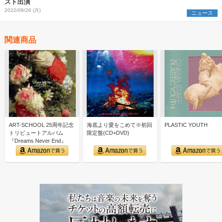
スト出演
2022/09/26 (月)
ニュース
関連商品
ART-SCHOOL 25周年記念
海底より愛をこめて※初回
PLASTIC YOUTH
トリビュートアルバム
限定盤(CD+DVD)
『Dreams Never End』