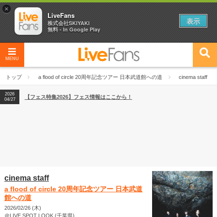
×
LiveFans
表示
株式会社SKIYAKI
無料 - In Google Play
MENU
2026
【フェス特集2026】フェス情報はここから！
04/27
トップ
a flood of circle 20周年記念ツアー 日本武道館への道
cinema staff
2026
【ライブ動員ランキング】2026年上半期編発表！
07/28
2026
【フェス特集2026】フェス情報はここから！
04/27
2026
【ライブ動員ランキング】2026年上半期編発表！
07/28
cinema staff
a flood of circle 20周年記念ツアー 日本武道
館への道
2026/02/26 (木)
＠LIVE SPOT LOOK (千葉県)