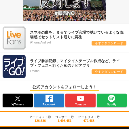
スマホの曲を、まるでライブ会場で聴いているような臨
場感でセットリスト通りに再生
iPhone/Android
今すぐダウンロード
ライブ参加記録、マイタイムテーブル作成など、ライ
ブ・フェスへ行くためのナビアプリ
iPhone
今すぐダウンロード
公式アカウントをフォローしよう！
X(Twitter)
Facebook
Youtube
Spotify
アーティスト数
コンサート数
セットリスト数
126,686
1,493,451
472,488