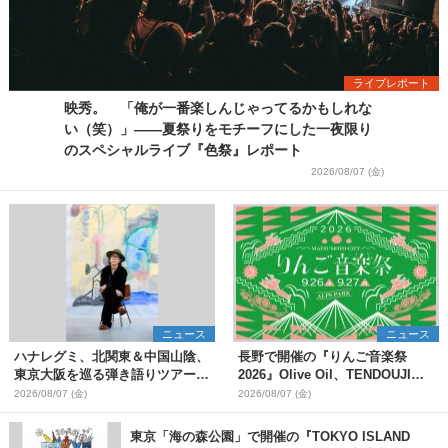
ライブレポート
映秀。 「俺が一番楽しんじゃってるかもしれな
い（笑）」――夏祭りをモチーフにした一夜限り
のスペシャルライブ『色祭』レポート
2026/08/07 (金)
ニュース
ニュース
ハナレグミ、北関東＆中国山陰、
長野で開催の『りんご音楽祭
東京大阪を巡る弾き語りツアー10
2026』Olive Oil、TENDOUJIら
月より開催決定
第11弾出演アーティスト（16組）
2026/08/07 (金)
2026/08/07 (金)
を発表
東京「海の森公園」で開催の『TOKYO ISLAND