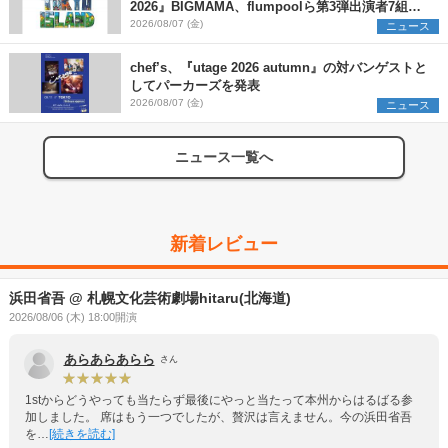
2026』BIGMAMA、flumpoolら第3弾出演者7組を
発表 ワークショップ・アート出展者を募集
2026/08/07 (金)
ニュース
chef’s、『utage 2026 autumn』の対バンゲストと
してパーカーズを発表
2026/08/07 (金)
ニュース
ニュース一覧へ
新着レビュー
浜田省吾 @ 札幌文化芸術劇場hitaru(北海道)
2026/08/06 (木) 18:00開演
あらあらあらら
さん
1stからどうやっても当たらず最後にやっと当たって本州からはるばる参
加しました。 席はもう一つでしたが、贅沢は言えません。今の浜田省吾
を…
[続きを読む]