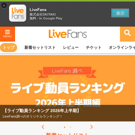
×
LiveFans
表示
株式会社SKIYAKI
無料 - In Google Play
MENU
トップ
新着セットリスト
レビュー
チケット
オンラインラ
【ライブ動員ランキング 2026年上半期】
LiveFans調べのオリジナルランキング！