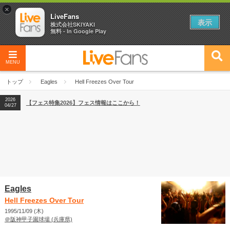
×
LiveFans
表示
株式会社SKIYAKI
無料 - In Google Play
MENU
2026
【フェス特集2026】フェス情報はここから！
04/27
トップ
Eagles
Hell Freezes Over Tour
2026
【ライブ動員ランキング】2026年上半期編発表！
07/28
2026
【フェス特集2026】フェス情報はここから！
04/27
2026
【ライブ動員ランキング】2026年上半期編発表！
07/28
Eagles
Hell Freezes Over Tour
1995/11/09 (木)
＠阪神甲子園球場 (兵庫県)