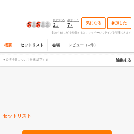
気になる
参加した
気になる
参加した
2
7
人
人
参加する(した)を登録すると、マイページでライブを管理できます
概要
セットリスト
会場
レビュー（--件）
▼公演情報について指摘/訂正する
編集する
セットリスト