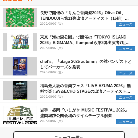
長野で開催の『りんご音楽祭2026』Olive Oil、
TENDOUJIら第11弾出演アーティスト（16組）を
発表
2026/08/07 (金)
ニュース
東京「海の森公園」で開催の『TOKYO ISLAND
2026』BIGMAMA、flumpoolら第3弾出演者7組を
発表 ワークショップ・アート出展者を募集
2026/08/07 (金)
ニュース
chef’s、『utage 2026 autumn』の対バンゲストと
してパーカーズを発表
2026/08/07 (金)
ニュース
福島最大級の音楽フェス『LIVE AZUMA 2026』無
料で楽しめるECHO STAGEの出演アーティストを
発表
2026/08/07 (金)
ニュース
岩手・盛岡『いしがき MUSIC FESTIVAL 2026』
盛岡城跡公園会場のタイムテーブル解禁
2026/08/07 (金)
ニュース
ニュース一覧へ