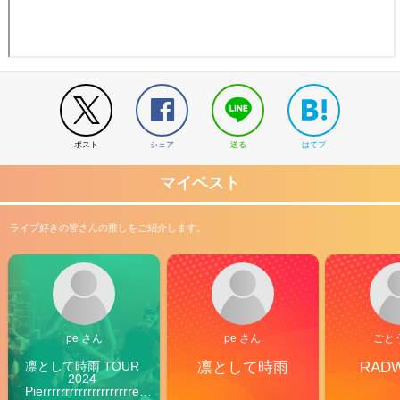
ポスト
シェア
送る
はてブ
マイベスト
ライブ好きの皆さんの推しをご紹介します。
pe さん
pe さん
ごと
凛として時雨 TOUR 
凛として時雨
RAD
2024 
Pierrrrrrrrrrrrrrrrrrrre 