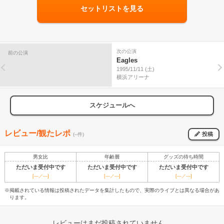
セットリストを見る
次の公演
前の公演
Eagles
1995/11/11 (土)
横浜アリーナ
スケジュールへ
レビュー/観たレポ
投稿
(--件)
男女比
年齢層
グッズの待ち時間
ただいま受付中です
ただいま受付中です
ただいま受付中です
[---／---]
[---／---]
[---／---]
※掲載されている情報は投稿されたデータを集計したもので、実際のライブとは異なる場合があ
ります。
レビューはまだ投稿されていません。