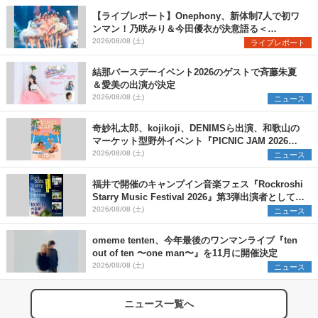
【ライブレポート】Onephony、新体制7人で初ワ
ンマン！乃咲みり＆今田優衣が決意語る＜
Onephony新体制1st Oneman Live はじまりの夏
2026/08/08 (土)
ライブレポート
＞
結那バースデーイベント2026のゲストで斉藤朱夏
＆愛美の出演が決定
2026/08/08 (土)
ニュース
奇妙礼太郎、kojikoji、DENIMSら出演、和歌山の
マーケット型野外イベント『PICNIC JAM 2026』
早割チケット発売開始
2026/08/08 (土)
ニュース
福井で開催のキャンプイン音楽フェス『Rockroshi
Starry Music Festival 2026』第3弾出演者として
SCOOBIE DO、かりゆし58、Reiを発表
2026/08/08 (土)
ニュース
omeme tenten、今年最後のワンマンライブ『ten
out of ten 〜one man〜』を11月に開催決定
2026/08/08 (土)
ニュース
ニュース一覧へ