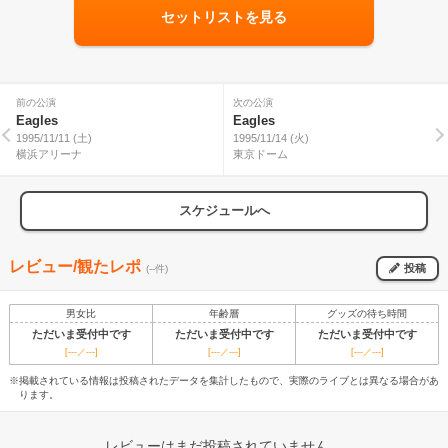
セットリストを見る
前の公演
次の公演
Eagles
Eagles
1995/11/11 (土)
1995/11/14 (火)
横浜アリーナ
東京ドーム
スケジュールへ
レビュー/観たレポ
投稿
(--件)
男女比
年齢層
グッズの待ち時間
ただいま受付中です
ただいま受付中です
ただいま受付中です
[---／---]
[---／---]
[---／---]
※掲載されている情報は投稿されたデータを集計したもので、実際のライブとは異なる場合があ
ります。
レビューはまだ投稿されていません。