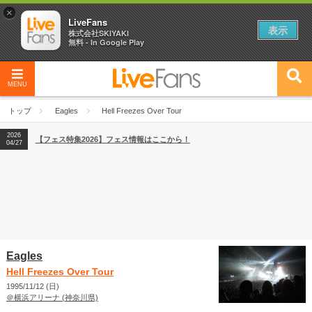
×
LiveFans
表示
株式会社SKIYAKI
無料 - In Google Play
MENU
2026
【フェス特集2026】フェス情報はここから！
04/27
トップ
Eagles
Hell Freezes Over Tour
2026
【ライブ動員ランキング】2026年上半期編発表！
07/28
2026
【フェス特集2026】フェス情報はここから！
04/27
2026
【ライブ動員ランキング】2026年上半期編発表！
07/28
Eagles
Hell Freezes Over Tour
1995/11/12 (日)
＠横浜アリーナ (神奈川県)