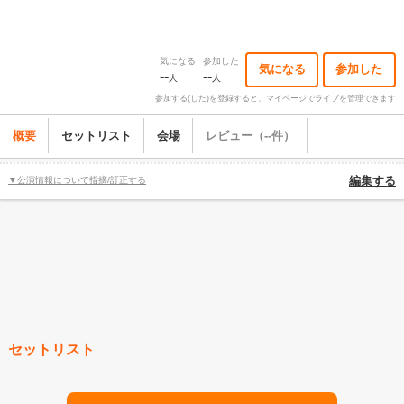
気になる
参加した
気になる
参加した
--
--
人
人
参加する(した)を登録すると、マイページでライブを管理できます
概要
セットリスト
会場
レビュー（--件）
▼公演情報について指摘/訂正する
編集する
セットリスト