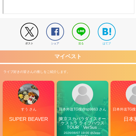
ポスト
シェア
送る
はてブ
マイベスト
ライブ好きの皆さんの推しをご紹介します。
すう さん
日本外送TG搜@sp9863 さん
日本外送TG搜@
SUPER BEAVER
東京スカパラダイスオー
日本
ケストラ ライブハウス
TOUR「VerSus 
Carnival」
2026/08/07 19:00 @Zepp 
Haneda