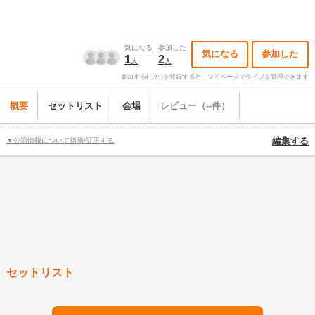
気になる
参加した
気になる
参加した
1
2
人
人
参加する(した)を登録すると、マイページでライブを管理できます
概要
セットリスト
会場
レビュー（--件）
▼公演情報について指摘/訂正する
編集する
セットリスト