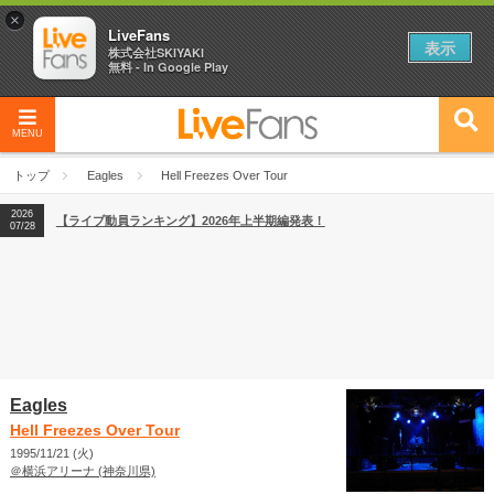
×
LiveFans
表示
株式会社SKIYAKI
無料 - In Google Play
2026
【フェス特集2026】フェス情報はここから！
04/27
MENU
2026
【ライブ動員ランキング】2026年上半期編発表！
07/28
トップ
Eagles
Hell Freezes Over Tour
2026
【フェス特集2026】フェス情報はここから！
04/27
2026
【ライブ動員ランキング】2026年上半期編発表！
07/28
Eagles
Hell Freezes Over Tour
1995/11/21 (火)
＠横浜アリーナ (神奈川県)