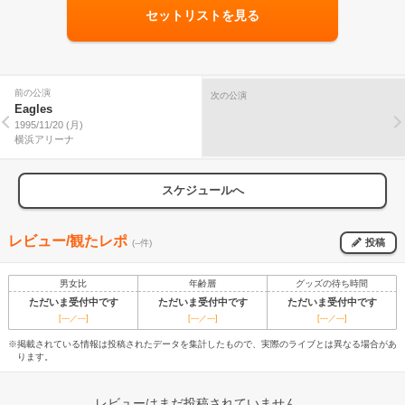
セットリストを見る
前の公演
次の公演
Eagles
1995/11/20 (月)
横浜アリーナ
スケジュールへ
レビュー/観たレポ
投稿
(--件)
男女比
年齢層
グッズの待ち時間
ただいま受付中です
ただいま受付中です
ただいま受付中です
[---／---]
[---／---]
[---／---]
※掲載されている情報は投稿されたデータを集計したもので、実際のライブとは異なる場合があ
ります。
レビューはまだ投稿されていません。