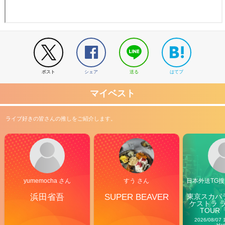
ポスト
シェア
送る
はてブ
マイベスト
ライブ好きの皆さんの推しをご紹介します。
yumemocha さん
すう さん
日本外送TG搜@
浜田省吾
SUPER BEAVER
東京スカパ
ケストラ 
TOUR「V
Carn
2026/08/07 
Ha