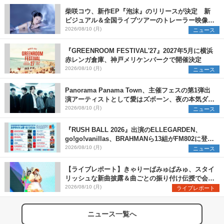
柴咲コウ、新作EP『泡沫』のリリースが決定 新
ビジュアル＆全国ライブツアーのトレーラー映像が
一部解禁【コメントあり】
2026/08/10 (月)
ニュース
『GREENROOM FESTIVAL'27』2027年5月に横浜
赤レンガ倉庫、神戸メリケンパークで開催決定
2026/08/10 (月)
ニュース
Panorama Panama Town、主催フェスの第1弾出
演アーティストとして愛はズボーン、夜の本気ダン
スらを発表 「plus∈you」のMVも公開に
2026/08/10 (月)
ニュース
『RUSH BALL 2026』出演のELLEGARDEN、
go!go!vanillas、BRAHMANら13組がFM802に登
場、他出演アーティストの“渾身の1曲”をセレクト
2026/08/10 (月)
ニュース
【ライブレポート】きゃりーぱみゅぱみゅ、スタイ
リッシュな新曲披露＆曲ごとの振り付け伝授で会場
を盛り上げまくる！＜LuckyFes’26＞
2026/08/10 (月)
ライブレポート
ニュース一覧へ