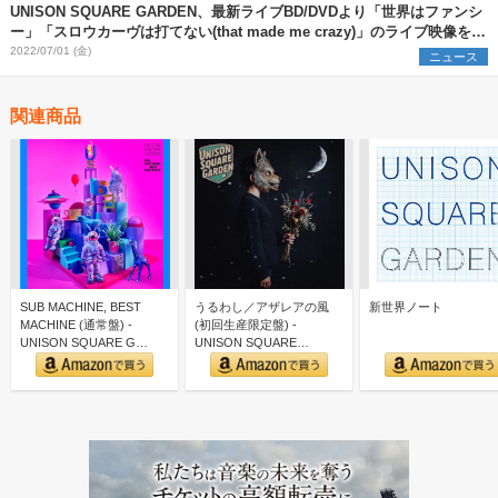
UNISON SQUARE GARDEN、最新ライブBD/DVDより「世界はファンシ
ー」「スロウカーヴは打てない(that made me crazy)」のライブ映像を公
開
2022/07/01 (金)
ニュース
関連商品
SUB MACHINE, BEST
うるわし／アザレアの風
新世界ノート
MACHINE (通常盤) -
(初回生産限定盤) -
UNISON SQUARE G…
UNISON SQUARE
GARDEN (特典な…