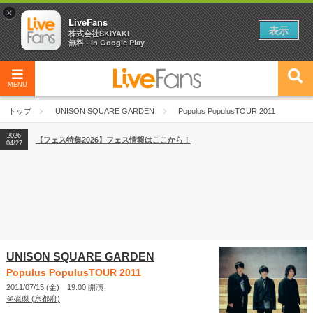
×
LiveFans
表示
株式会社SKIYAKI
無料 - In Google Play
MENU
2026
【フェス特集2026】フェス情報はここから！
04/27
トップ
UNISON SQUARE GARDEN
Populus PopulusTOUR 2011
2026
【ライブ動員ランキング】2026年上半期編発表！
07/28
2026
【フェス特集2026】フェス情報はここから！
04/27
2026
【ライブ動員ランキング】2026年上半期編発表！
07/28
UNISON SQUARE GARDEN
Populus PopulusTOUR 2011
2011/07/15 (金) 19:00 開演
＠磔磔 (京都府)