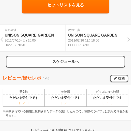
セットリストを見る
前の公演
次の公演
UNISON SQUARE GARDEN
UNISON SQUARE GARDEN
2011/07/10 (日) 18:00
2011/07/16 (土) 18:30
HooK SENDAI
PEPPERLAND
スケジュールへ
レビュー/観たレポ
投稿
(--件)
男女比
年齢層
グッズの待ち時間
ただいま受付中です
ただいま受付中です
ただいま受付中です
[---／---]
[---／---]
[---／---]
※掲載されている情報は投稿されたデータを集計したもので、実際のライブとは異なる場合があ
ります。
レビューはまだ投稿されていません。