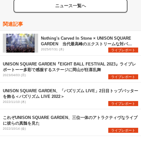
ニュース一覧へ
関連記事
Nothing's Carved In Stone × UNISON SQUARE
GARDEN 当代最高峰のエクストリームな対バン
を観た
2025/07/31 (木)
ライブレポート
UNISON SQUARE GARDEN『EIGHT BALL FESTIVAL 2023』ライブレ
ポートーー多彩で感服するステージに岡山が狂喜乱舞
2023/04/03 (月)
ライブレポート
UNISON SQUARE GARDEN、「バズリズム LIVE」2日目トップバッター
を飾る＜バズリズム LIVE 2022＞
2022/11/10 (木)
ライブレポート
これぞUNISON SQUARE GARDEN、三位一体のアトラクティヴなライブ
に彼らの真髄を見た
2022/10/14 (金)
ライブレポート