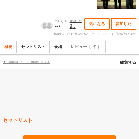
気になる
参加した
気になる
参加した
--
2
人
人
参加する(した)を登録すると、マイページでライブを管理できます
概要
セットリスト
会場
レビュー（--件）
▼公演情報について指摘/訂正する
編集する
セットリスト