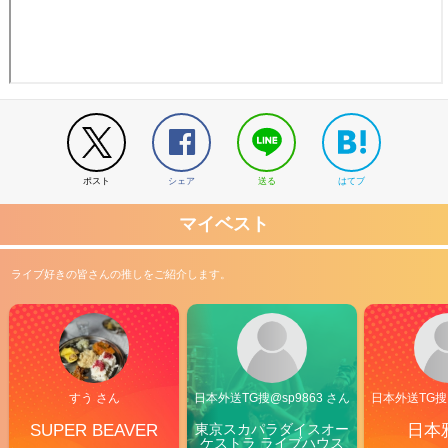
ポスト
シェア
送る
はてブ
マイベスト
ライブ好きの皆さんの推しをご紹介します。
すう さん
日本外送TG搜@sp9863 さん
日本外送TG搜@
SUPER BEAVER
東京スカパラダイスオー
日本
ケストラ ライブハウス