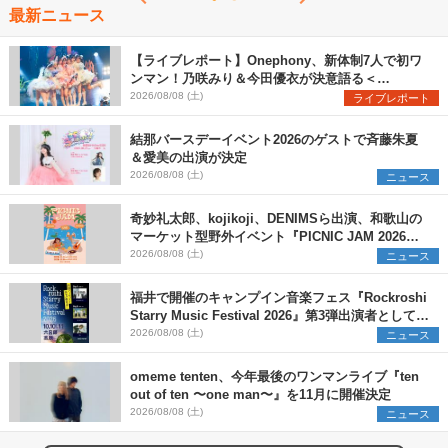
最新ニュース
【ライブレポート】Onephony、新体制7人で初ワ
ンマン！乃咲みり＆今田優衣が決意語る＜
Onephony新体制1st Oneman Live はじまりの夏
2026/08/08 (土)
ライブレポート
＞
結那バースデーイベント2026のゲストで斉藤朱夏
＆愛美の出演が決定
2026/08/08 (土)
ニュース
奇妙礼太郎、kojikoji、DENIMSら出演、和歌山の
マーケット型野外イベント『PICNIC JAM 2026』
早割チケット発売開始
2026/08/08 (土)
ニュース
福井で開催のキャンプイン音楽フェス『Rockroshi
Starry Music Festival 2026』第3弾出演者として
SCOOBIE DO、かりゆし58、Reiを発表
2026/08/08 (土)
ニュース
omeme tenten、今年最後のワンマンライブ『ten
out of ten 〜one man〜』を11月に開催決定
2026/08/08 (土)
ニュース