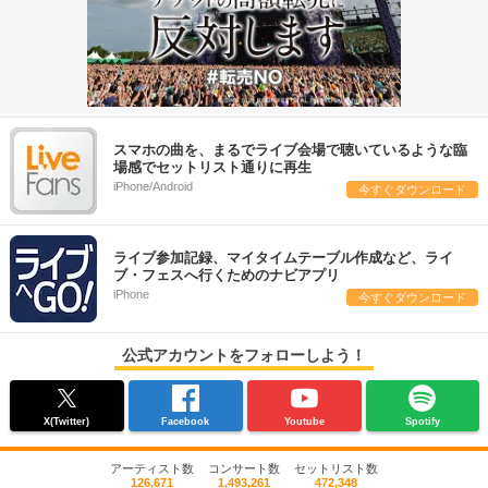
スマホの曲を、まるでライブ会場で聴いているような臨
場感でセットリスト通りに再生
iPhone/Android
今すぐダウンロード
ライブ参加記録、マイタイムテーブル作成など、ライ
ブ・フェスへ行くためのナビアプリ
iPhone
今すぐダウンロード
公式アカウントをフォローしよう！
X(Twitter)
Facebook
Youtube
Spotify
アーティスト数
コンサート数
セットリスト数
126,671
1,493,261
472,348