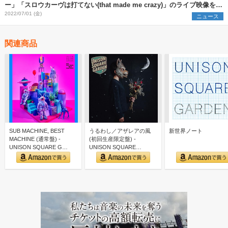
ー」「スロウカーヴは打てない(that made me crazy)」のライブ映像を公
開
2022/07/01 (金)
ニュース
関連商品
SUB MACHINE, BEST
うるわし／アザレアの風
新世界ノート
MACHINE (通常盤) -
(初回生産限定盤) -
UNISON SQUARE G…
UNISON SQUARE
GARDEN (特典な…