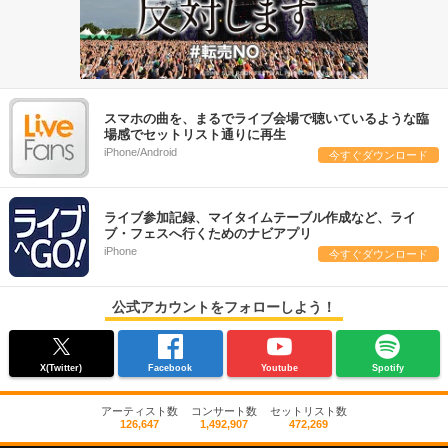
スマホの曲を、まるでライブ会場で聴いているような臨
場感でセットリスト通りに再生
iPhone/Android
今すぐダウンロード
ライブ参加記録、マイタイムテーブル作成など、ライ
ブ・フェスへ行くためのナビアプリ
iPhone
今すぐダウンロード
公式アカウントをフォローしよう！
X(Twitter)
Facebook
Youtube
Spotify
アーティスト数
コンサート数
セットリスト数
126,647
1,492,907
472,269