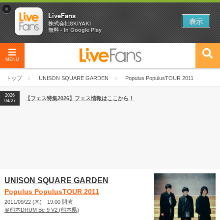
×
LiveFans
表示
株式会社SKIYAKI
無料 - In Google Play
MENU
2026
【フェス特集2026】フェス情報はここから！
04/27
トップ
UNISON SQUARE GARDEN
Populus PopulusTOUR 2011
2026
【ライブ動員ランキング】2026年上半期編発表！
07/28
2026
【フェス特集2026】フェス情報はここから！
04/27
2026
【ライブ動員ランキング】2026年上半期編発表！
07/28
UNISON SQUARE GARDEN
Populus PopulusTOUR 2011
2011/09/22 (木) 19:00 開演
＠熊本DRUM Be-9 V2 (熊本県)