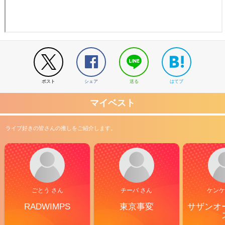
ポスト
シェア
送る
はてブ
マイベスト
ライブ好きの皆さんの推しをご紹介します。
ごとう さん
チーバ さん
ケンケ
RADWIMPS
東京事変
サザンオ