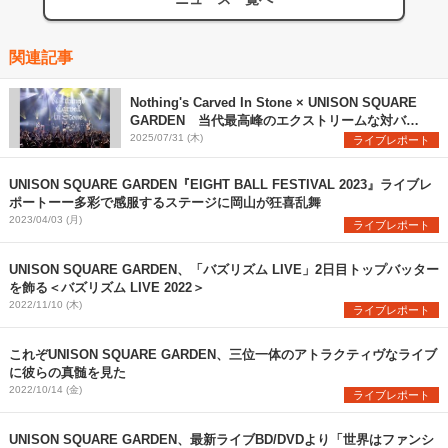
関連記事
Nothing's Carved In Stone × UNISON SQUARE
GARDEN 当代最高峰のエクストリームな対バン
を観た
2025/07/31 (木)
ライブレポート
UNISON SQUARE GARDEN『EIGHT BALL FESTIVAL 2023』ライブレ
ポートーー多彩で感服するステージに岡山が狂喜乱舞
2023/04/03 (月)
ライブレポート
UNISON SQUARE GARDEN、「バズリズム LIVE」2日目トップバッター
を飾る＜バズリズム LIVE 2022＞
2022/11/10 (木)
ライブレポート
これぞUNISON SQUARE GARDEN、三位一体のアトラクティヴなライブ
に彼らの真髄を見た
2022/10/14 (金)
ライブレポート
UNISON SQUARE GARDEN、最新ライブBD/DVDより「世界はファンシ