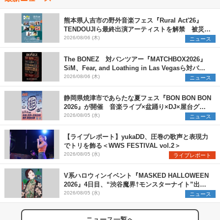
熊本県人吉市の野外音楽フェス『Rural Act'26』
TENDOUJIら最終出演アーティストを解禁 被災地
支援プロジェクトの始動も発表
2026/08/06 (木)
ニュース
The BONEZ 対バンツアー『MATCHBOX2026』
SiM、Fear, and Loathing in Las Vegasら対バン
アーティストを一斉解禁
2026/08/06 (木)
ニュース
静岡県焼津市であらたな夏フェス『BON BON BON
2026』が開催 音楽ライブ×盆踊り×DJ×屋台グル
メ×ランタンナイトで彩る2日間
2026/08/05 (水)
ニュース
【ライブレポート】yukaDD、圧巻の歌声と表現力
でトリを飾る＜WWS FESTIVAL vol.2＞
2026/08/05 (水)
ライブレポート
V系ハロウィンイベント『MASKED HALLOWEEN
2026』4日目、“渋谷魔界†モンスターナイト”出演6
組を発表
2026/08/05 (水)
ニュース
ニュース一覧へ