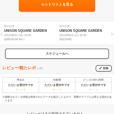
セットリストを見る
前の公演
次の公演
UNISON SQUARE GARDEN
UNISON SQUARE GARDEN
2011/09/21 (水) 19:00
2011/09/24 (土) 18:30
福岡DRUM Be-1
高松DIME
スケジュールへ
レビュー/観たレポ
投稿
(--件)
男女比
年齢層
グッズの待ち時間
ただいま受付中です
ただいま受付中です
ただいま受付中です
[---／---]
[---／---]
[---／---]
※掲載されている情報は投稿されたデータを集計したもので、実際のライブとは異なる場合があ
ります。
レビューはまだ投稿されていません。