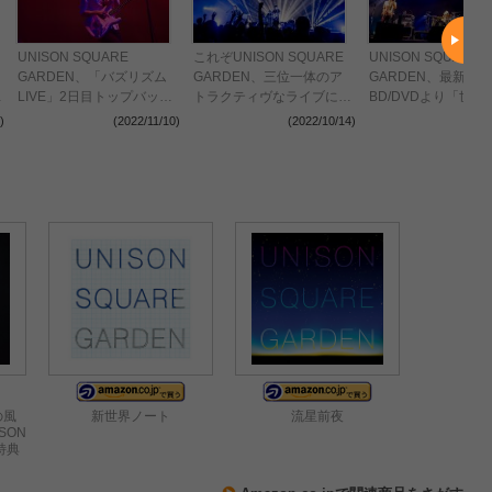
UNISON SQUARE
これぞUNISON SQUARE
UNISON SQUARE
GARDEN、「バズリズム
GARDEN、三位一体のア
GARDEN、最新ラ
レ
LIVE」2日目トップバッタ
トラクティヴなライブに彼
BD/DVDより「世界
ーを飾る＜バズリズム
らの真髄を見た
ンシー」「スロウカ
)
(2022/11/10)
(2022/10/14)
(2022
LIVE 2022＞
打てない(that made 
crazy)」のライブ
開
の風
新世界ノート
流星前夜
SON
(特典