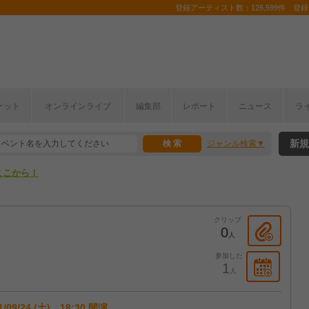
登録アーティスト数：126,599件 登録コ
ケット
オンラインライブ
編集部
レポート
ニュース
ラ
ここから！
新規
ジャンル検索
上半期編発表！
ここから！
上半期編発表！
クリップ
0
人
参加した
1
人
1/09/24 (土) 18:30 開演