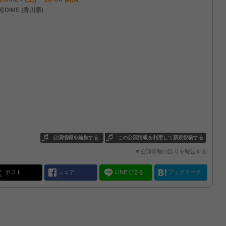
DIME (香川県)
公演情報を編集する
この公演情報を利用して新規投稿する
▼公演情報の誤りを報告する
ポスト
シェア
LINEで送る
ブックマーク