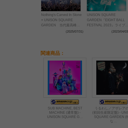
Nothing's Carved In Stone
UNISON SQUARE
× UNISON SQUARE
GARDEN『EIGHT BALL
GARDEN 当代最高峰の
FESTIVAL 2023』ライブ
エクストリームな対バンを
ポートーー多彩で感服する
(2025/07/31)
(2023/04/03
観た
ステージに岡山が狂喜乱舞
関連商品：
SUB MACHINE, BEST
うるわし／アザレア
MACHINE (通常盤) -
(初回生産限定盤) - UNI
UNISON SQUARE G…
SQUARE GARDEN 
な…