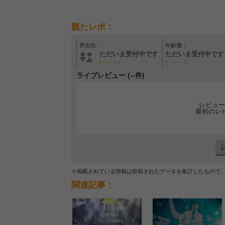
観たレポ：
男女比：
年齢層：
ただいま受付中です
ただいま受付中です
[---／---]
[---／---]
ライブレビュー (--件)
レビュー
最初のレ
※掲載されている情報は投稿されたデータを集計したもので
関連記事：