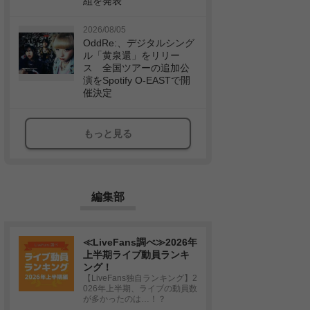
組を発表
2026/08/05
OddRe:、デジタルシング
ル「黄泉還」をリリー
ス 全国ツアーの追加公
演をSpotify O-EASTで開
催決定
もっと見る
編集部
≪LiveFans調べ≫2026年
上半期ライブ動員ランキ
ング！
【LiveFans独自ランキング】2
026年上半期、ライブの動員数
が多かったのは…！？