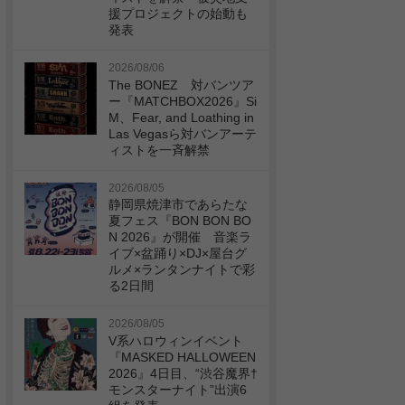
援プロジェクトの始動も
発表
2026/08/06
The BONEZ 対バンツア
ー『MATCHBOX2026』Si
M、Fear, and Loathing in
Las Vegasら対バンアーテ
ィストを一斉解禁
2026/08/05
静岡県焼津市であらたな
夏フェス『BON BON BO
N 2026』が開催 音楽ラ
イブ×盆踊り×DJ×屋台グ
ルメ×ランタンナイトで彩
る2日間
2026/08/05
V系ハロウィンイベント
『MASKED HALLOWEEN
2026』4日目、“渋谷魔界†
モンスターナイト”出演6