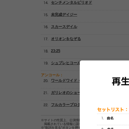
センチメンタルピリオド
未完成デイジー
スカースデイル
オリオンをなぞる
23:25
シュプレヒコール～世界が終わる前に～
アンコール：
ワールドワイド・スーパーガール
ガリレオのショーケース
フルカラープログラム
※サイトの性質上、公演情報およびセットリスト情報の正確
掲載されている情報に誤りがある場合は、
こちら
よりご連
※“歌詞を見る”ボタンを押すと、株式会社ページワンが運営