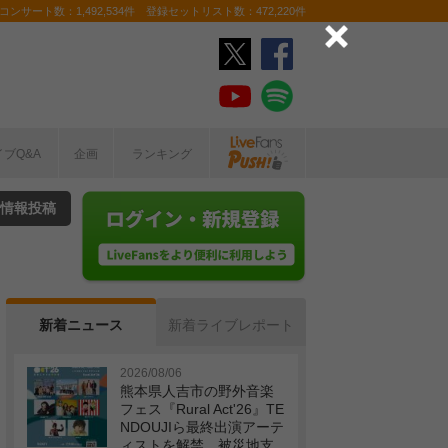
ンサート数：1,492,534件 登録セットリスト数：472,220件
イブQ&A
企画
ランキング
情報投稿
新着ニュース
新着ライブレポート
2026/08/06
熊本県人吉市の野外音楽
フェス『Rural Act'26』TE
NDOUJIら最終出演アーテ
ィストを解禁 被災地支