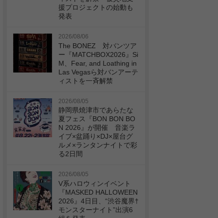
援プロジェクトの始動も
発表
2026/08/06
The BONEZ 対バンツア
ー『MATCHBOX2026』Si
M、Fear, and Loathing in
Las Vegasら対バンアーテ
ィストを一斉解禁
2026/08/05
静岡県焼津市であらたな
夏フェス『BON BON BO
N 2026』が開催 音楽ラ
イブ×盆踊り×DJ×屋台グ
ルメ×ランタンナイトで彩
る2日間
2026/08/05
V系ハロウィンイベント
『MASKED HALLOWEEN
2026』4日目、“渋谷魔界†
モンスターナイト”出演6