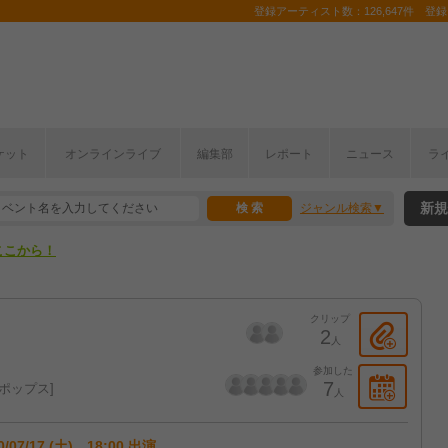
登録アーティスト数：126,647件 登録コ
ケット
オンラインライブ
編集部
レポート
ニュース
ラ
ここから！
新規
ジャンル検索
上半期編発表！
ここから！
上半期編発表！
クリップ
2
人
参加した
7
ポップス
人
0/07/17 (土) 18:00 出演