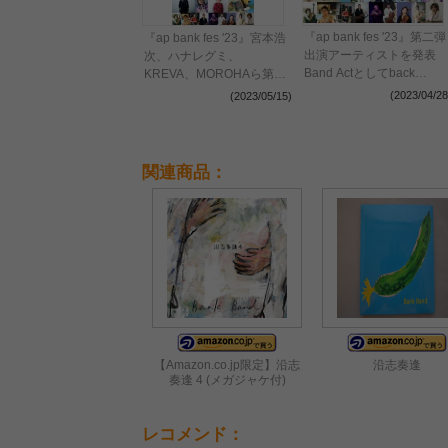
『ap bank fes '23』第⼆弾
『ap bank fes '23』宮本浩
出演アーティストを発表
次、ハナレグミ、
Band Actとしてback
KREVA、MOROHAら第三
number、Mr.Children
弾出演アーティストを発表
(2023/04/28
(2023/05/15)
Great Artistsとして⼩⽥和
正ら
関連商品：
【Amazon.co.jp限定】沿志
沿志奏逢
奏逢 4 (メガジャケ付)
レコメンド：