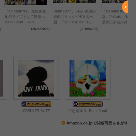
『ap bank fes』無観客生
Bank Band、Salyu参加の
『ap bank fes '1
配信ライブとして開催へ
新曲リリックビデオを公
幸、Polaris、GAKU
Bank Band、KAN、
開 『ap bank fes '18』タ
最終出演者が発表に
Salyu、宮本浩次、miletの
イムテーブルも発表に
)
(2021/09/21)
(2018/07/06)
(2018
出演が決定
YOSUI TRIBUTE
沿志奏逢 3 - Bank Band
Amazon.co.jpで関連商品をさがす