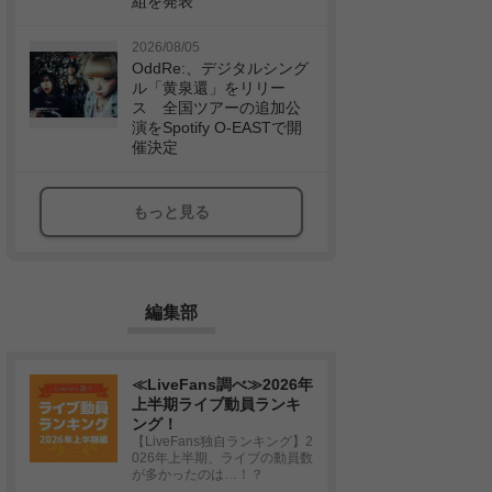
組を発表
2026/08/05
OddRe:、デジタルシング
ル「黄泉還」をリリー
ス 全国ツアーの追加公
演をSpotify O-EASTで開
催決定
もっと見る
編集部
≪LiveFans調べ≫2026年
上半期ライブ動員ランキ
ング！
【LiveFans独自ランキング】2
026年上半期、ライブの動員数
が多かったのは…！？