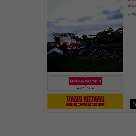
＠A 
» 