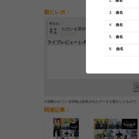
観たレポ：
男女比：
年齢層：
ただいま受付中です
ただいま受付中です
[---／---]
[---／---]
ライブレビュー (--件)
レビュー
最初のレ
※掲載されている情報は投稿されたデータを集計したもので
関連記事：