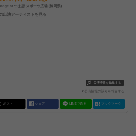
stage at つま恋 スポーツ広場 (静岡県)
他の出演アーティストを見る
公演情報を編集する
▼公演情報の誤りを報告する
ポスト
シェア
LINEで送る
ブックマーク