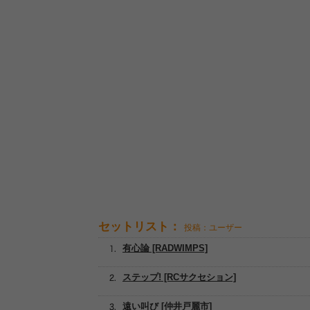
セットリスト：
投稿：ユーザー
有心論 [RADWIMPS]
ステップ! [RCサクセション]
遠い叫び [仲井戸麗市]