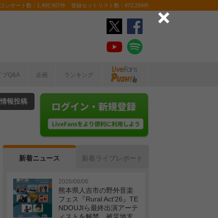
ンサート数：1,492,907件 登録セットリスト数：472,269件
イブQ&A
企画
ランキング
情報投稿
新着ニュース
新着ライブレポート
2026/08/06
熊本県人吉市の野外音楽
フェス『Rural Act'26』TE
NDOUJIら最終出演アーテ
ィストを解禁 被災地支