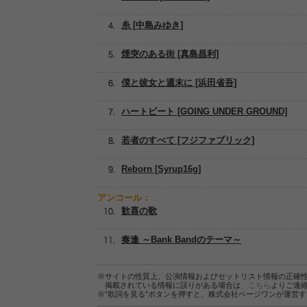
糸 [中島みゆき]
煙突のある街 [真島昌利]
僕と彼女と週末に [浜田省吾]
ハートビート [GOING UNDER GROUND]
若者のすべて [フジファブリック]
Reborn [Syrup16g]
アンコール：
歓喜の歌
奏逢 ～Bank Bandのテーマ～
※サイトの性質上、公演情報およびセットリスト情報の正確
掲載されている情報に誤りがある場合は、
こちら
よりご連
※“歌詞を見る”ボタンを押すと、株式会社ページワンが運営