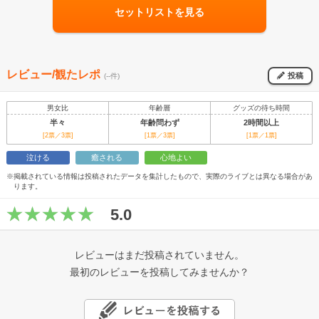
セットリストを見る
レビュー/観たレポ
投稿
(--件)
男女比
年齢層
グッズの待ち時間
半々
年齢問わず
2時間以上
[2票／3票]
[1票／3票]
[1票／1票]
泣ける
癒される
心地よい
※掲載されている情報は投稿されたデータを集計したもので、実際のライブとは異なる場合があ
ります。
5.0
レビューはまだ投稿されていません。
最初のレビューを投稿してみませんか？