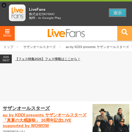
×
LiveFans
表示
株式会社SKIYAKI
無料 - In Google Play
MENU
2026
【フェス特集2026】フェス情報はここから！
04/27
トップ
サザンオールスターズ
au by KDDI presents サザンオールスターズ
2026
【ライブ動員ランキング】2026年上半期編発表！
07/28
2026
【フェス特集2026】フェス情報はここから！
04/27
2026
【ライブ動員ランキング】2026年上半期編発表！
07/28
サザンオールスターズ
au by KDDI presents サザンオールスターズ
「真夏の大感謝祭」 30周年記念LIVE
supported by WOWOW
2008/08/16 (土)