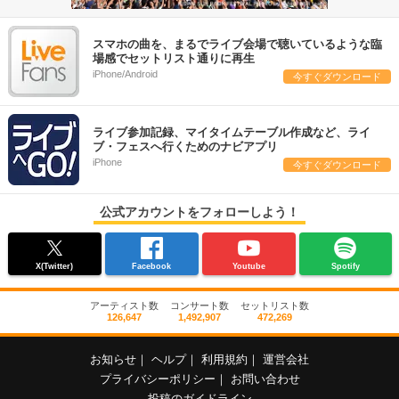
スマホの曲を、まるでライブ会場で聴いているような臨
場感でセットリスト通りに再生
iPhone/Android
今すぐダウンロード
ライブ参加記録、マイタイムテーブル作成など、ライ
ブ・フェスへ行くためのナビアプリ
iPhone
今すぐダウンロード
公式アカウントをフォローしよう！
X(Twitter)
Facebook
Youtube
Spotify
アーティスト数
コンサート数
セットリスト数
126,647
1,492,907
472,269
お知らせ
｜
ヘルプ
｜
利用規約
｜
運営会社
プライバシーポリシー
｜
お問い合わせ
投稿のガイドライン