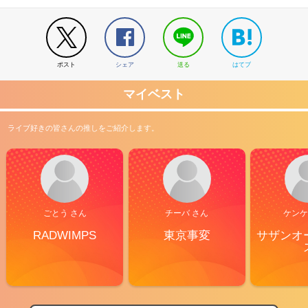
ポスト
シェア
送る
はてブ
マイベスト
ライブ好きの皆さんの推しをご紹介します。
ごとう さん
チーバ さん
ケンケ
RADWIMPS
東京事変
サザンオ