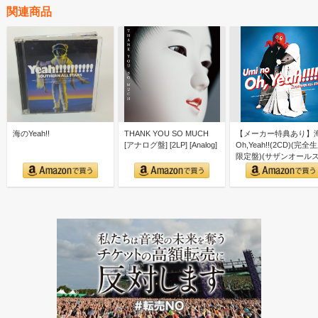
関連商品
海のYeah!!
THANK YOU SO MUCH
【メーカー特典あり】
[アナログ盤] [2LP] [Analog]
Oh,Yeah!!(2CD)(完全
限定盤)(サザンオール
ーズ 40…