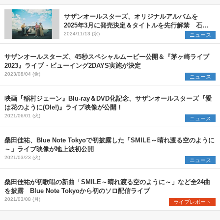
サザンオールスターズ、オリジナルアルバムを
2025年3月に発売決定＆タイトルを先行解禁 石川
を皮切りにアリーナ＆ドームを巡る全国ツアーの開
2024/11/13 (水)
ニュース
催も発表に
サザンオールスターズ、45秒スペシャルムービー公開＆『茅ヶ崎ライブ
2023』ライブ・ビューイング2DAYS実施が決定
2023/08/04 (金)
ニュース
映画『稲村ジェーン』Blu-ray＆DVD化記念、サザンオールスターズ『愛
は花のように(Ole!)』ライブ映像が公開！
2021/06/01 (火)
ニュース
桑田佳祐、Blue Note Tokyoで初披露した「SMILE～晴れ渡る空のように
～」ライブ映像が地上波初公開
2021/03/23 (火)
ニュース
桑田佳祐が初歌唱の新曲「SMILE～晴れ渡る空のように～」など全24曲
を披露 Blue Note Tokyoから初のソロ配信ライブ
2021/03/08 (月)
ライブレポート