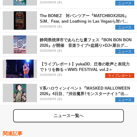
支援プロジェクトの始動も発表
2026/08/06 (木)
ニュース
The BONEZ 対バンツアー『MATCHBOX2026』
SiM、Fear, and Loathing in Las Vegasら対バン
アーティストを一斉解禁
2026/08/06 (木)
ニュース
静岡県焼津市であらたな夏フェス『BON BON BON
2026』が開催 音楽ライブ×盆踊り×DJ×屋台グル
メ×ランタンナイトで彩る2日間
2026/08/05 (水)
ニュース
【ライブレポート】yukaDD、圧巻の歌声と表現力
でトリを飾る＜WWS FESTIVAL vol.2＞
2026/08/05 (水)
ライブレポート
V系ハロウィンイベント『MASKED HALLOWEEN
2026』4日目、“渋谷魔界†モンスターナイト”出演6
組を発表
2026/08/05 (水)
ニュース
ニュース一覧へ
関連記事