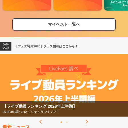
Carn
2026/08/07 
Ha
マイベスト一覧へ
2026
【フェス特集2026】フェス情報はここから！
04/27
2026
【ライブ動員ランキング】2026年上半期編発表！
07/28
2026
【フェス特集2026】フェス情報はここから！
04/27
2026
【ライブ動員ランキング】2026年上半期編発表！
07/28
【ライブ動員ランキング 2026年上半期】
LiveFans調べのオリジナルランキング！
最新ニュース