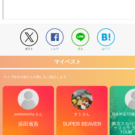
ポスト
シェア
送る
はてブ
マイベスト
ライブ好きの皆さんの推しをご紹介します。
yumemocha さん
すう さん
日本外送TG搜@
浜田省吾
SUPER BEAVER
東京スカパ
ケストラ 
TOUR「V