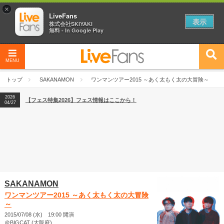
×
LiveFans
表示
株式会社SKIYAKI
無料 - In Google Play
MENU
2026
【フェス特集2026】フェス情報はここから！
04/27
トップ
SAKANAMON
ワンマンツアー2015 ～あく太もく太の大冒険～
2026
【ライブ動員ランキング】2026年上半期編発表！
07/28
2026
【フェス特集2026】フェス情報はここから！
04/27
2026
【ライブ動員ランキング】2026年上半期編発表！
07/28
SAKANAMON
ワンマンツアー2015 ～あく太もく太の大冒険
～
2015/07/08 (水) 19:00 開演
＠BIGCAT (大阪府)