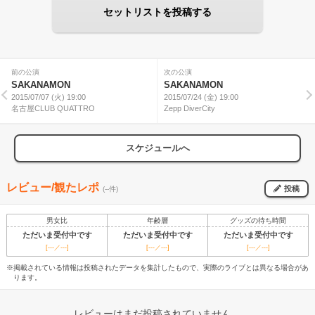
セットリストを投稿する
前の公演
次の公演
SAKANAMON
SAKANAMON
2015/07/07 (火) 19:00
2015/07/24 (金) 19:00
名古屋CLUB QUATTRO
Zepp DiverCity
スケジュールへ
レビュー/観たレポ
投稿
(--件)
男女比
年齢層
グッズの待ち時間
ただいま受付中です
ただいま受付中です
ただいま受付中です
[---／---]
[---／---]
[---／---]
※掲載されている情報は投稿されたデータを集計したもので、実際のライブとは異なる場合があ
ります。
レビューはまだ投稿されていません。