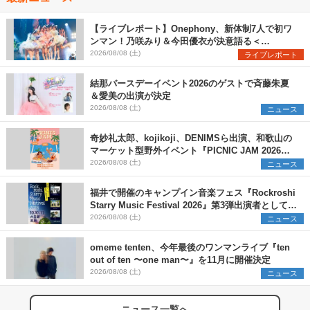
【ライブレポート】Onephony、新体制7人で初ワ
ンマン！乃咲みり＆今田優衣が決意語る＜
Onephony新体制1st Oneman Live はじまりの夏
2026/08/08 (土)
ライブレポート
＞
結那バースデーイベント2026のゲストで斉藤朱夏
＆愛美の出演が決定
2026/08/08 (土)
ニュース
奇妙礼太郎、kojikoji、DENIMSら出演、和歌山の
マーケット型野外イベント『PICNIC JAM 2026』
早割チケット発売開始
2026/08/08 (土)
ニュース
福井で開催のキャンプイン音楽フェス『Rockroshi
Starry Music Festival 2026』第3弾出演者として
SCOOBIE DO、かりゆし58、Reiを発表
2026/08/08 (土)
ニュース
omeme tenten、今年最後のワンマンライブ『ten
out of ten 〜one man〜』を11月に開催決定
2026/08/08 (土)
ニュース
ニュース一覧へ