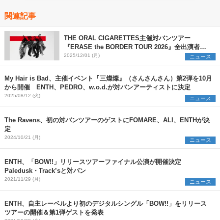
関連記事
THE ORAL CIGARETTES主催対バンツアー
『ERASE the BORDER TOUR 2026』全出演者を
解禁 TK from 凛として時雨ら3組の参加を新たに発
2025/12/01 (月)
ニュース
表
My Hair is Bad、主催イベント『三燦燦』（さんさんさん）第2弾を10月
から開催 ENTH、PEDRO、w.o.d.が対バンアーティストに決定
2025/08/12 (火)
ニュース
The Ravens、初の対バンツアーのゲストにFOMARE、ALI、ENTHが決
定
2024/10/21 (月)
ニュース
ENTH、「BOW!!」リリースツアーファイナル公演が開催決定
Paledusk・Track’sと対バン
2021/11/29 (月)
ニュース
ENTH、自主レーベルより初のデジタルシングル「BOW!!」をリリース
ツアーの開催＆第1弾ゲストを発表