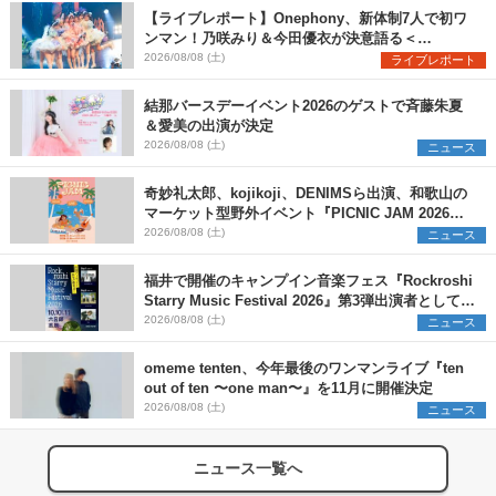
【ライブレポート】Onephony、新体制7人で初ワ
ンマン！乃咲みり＆今田優衣が決意語る＜
Onephony新体制1st Oneman Live はじまりの夏
2026/08/08 (土)
ライブレポート
＞
結那バースデーイベント2026のゲストで斉藤朱夏
＆愛美の出演が決定
2026/08/08 (土)
ニュース
奇妙礼太郎、kojikoji、DENIMSら出演、和歌山の
マーケット型野外イベント『PICNIC JAM 2026』
早割チケット発売開始
2026/08/08 (土)
ニュース
福井で開催のキャンプイン音楽フェス『Rockroshi
Starry Music Festival 2026』第3弾出演者として
SCOOBIE DO、かりゆし58、Reiを発表
2026/08/08 (土)
ニュース
omeme tenten、今年最後のワンマンライブ『ten
out of ten 〜one man〜』を11月に開催決定
2026/08/08 (土)
ニュース
ニュース一覧へ