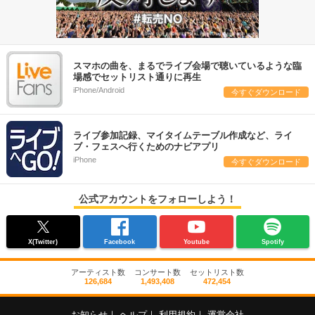
スマホの曲を、まるでライブ会場で聴いているような臨
場感でセットリスト通りに再生
iPhone/Android
今すぐダウンロード
ライブ参加記録、マイタイムテーブル作成など、ライ
ブ・フェスへ行くためのナビアプリ
iPhone
今すぐダウンロード
公式アカウントをフォローしよう！
X(Twitter)
Facebook
Youtube
Spotify
アーティスト数
コンサート数
セットリスト数
126,684
1,493,408
472,454