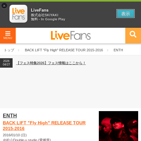
×
LiveFans
表示
株式会社SKIYAKI
無料 - In Google Play
MENU
2026
【フェス特集2026】フェス情報はここから！
04/27
トップ
BACK LIFT "Fly High" RELEASE TOUR 2015-2016
ENTH
2026
【ライブ動員ランキング】2026年上半期編発表！
07/28
2026
【フェス特集2026】フェス情報はここから！
04/27
2026
【ライブ動員ランキング】2026年上半期編発表！
07/28
ENTH
BACK LIFT "Fly High" RELEASE TOUR
2015-2016
2016/01/10 (日)
＠松山Double-u studio (愛媛県)