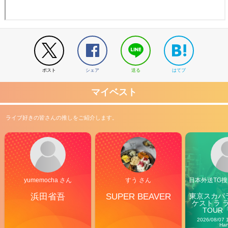
ポスト
シェア
送る
はてブ
マイベスト
ライブ好きの皆さんの推しをご紹介します。
yumemocha さん
すう さん
日本外送TG搜@
浜田省吾
SUPER BEAVER
東京スカパ
ケストラ 
TOUR「V
Carn
2026/08/07 
Ha