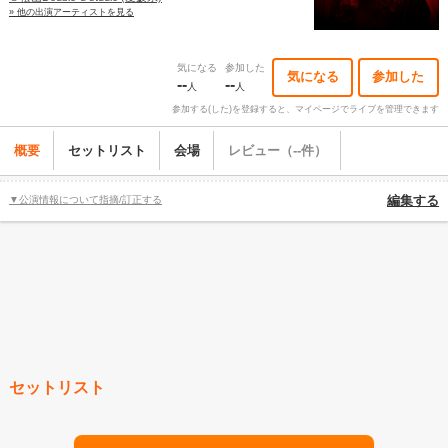
» 他の出演アーティストを見る
気になる
参加した
気になる
参加した
--
--
人
人
参加する(した)を登録すると、マイページでライブを管理できます
概要
セットリスト
会場
レビュー（--件）
▼公演情報について指摘/訂正する
編集する
セットリスト