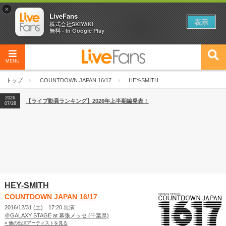
×
LiveFans
表示
株式会社SKIYAKI
無料 - In Google Play
2026
【フェス特集2026】フェス情報はここから！
04/27
MENU
2026
【ライブ動員ランキング】2026年上半期編発表！
07/28
トップ
COUNTDOWN JAPAN 16/17
HEY-SMITH
2026
【フェス特集2026】フェス情報はここから！
04/27
2026
【ライブ動員ランキング】2026年上半期編発表！
07/28
HEY-SMITH
COUNTDOWN JAPAN 16/17
2016/12/31 (土) 17:20 出演
＠GALAXY STAGE at 幕張メッセ (千葉県)
» 他の出演アーティストを見る