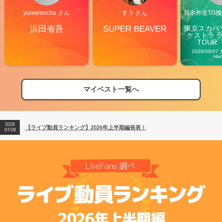
yumemocha さん
すう さん
日本外送TG搜@
浜田省吾
SUPER BEAVER
東京スカパ
ケストラ 
TOUR「V
Carn
2026/08/07 
Ha
2026
【フェス特集2026】フェス情報はここから！
04/27
マイベスト一覧へ
2026
【ライブ動員ランキング】2026年上半期編発表！
07/28
2026
【フェス特集2026】フェス情報はここから！
04/27
2026
【ライブ動員ランキング】2026年上半期編発表！
07/28