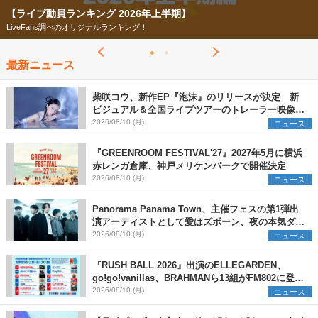
【ライブ動員ランキング 2026年上半期】
LiveFans調べのオリジナルランキング！
最新ニュース
柴咲コウ、新作EP『泡沫』のリリースが決定 新
ビジュアル＆全国ライブツアーのトレーラー映像が
一部解禁【コメントあり】
2026/08/10 (月)
ニュース
『GREENROOM FESTIVAL'27』2027年5月に横浜
赤レンガ倉庫、神戸メリケンパークで開催決定
2026/08/10 (月)
ニュース
Panorama Panama Town、主催フェスの第1弾出
演アーティストとして愛はズボーン、夜の本気ダン
スらを発表 「plus∈you」のMVも公開に
2026/08/10 (月)
ニュース
『RUSH BALL 2026』出演のELLEGARDEN、
go!go!vanillas、BRAHMANら13組がFM802に登
場、他出演アーティストの“渾身の1曲”をセレクト
2026/08/10 (月)
ニュース