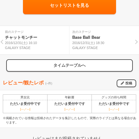
セットリストを見る
前のステージ
次のステージ
チャットモンチー
Base Ball Bear
2016/12/31(土) 16:10
2016/12/31(土) 18:30
GALAXY STAGE
GALAXY STAGE
タイムテーブルへ
レビュー/観たレポ
投稿
(--件)
男女比
年齢層
グッズの待ち時間
ただいま受付中です
ただいま受付中です
ただいま受付中です
[---／---]
[---／---]
[---／---]
※掲載されている情報は投稿されたデータを集計したもので、実際のライブとは異なる場合があ
ります。
レビューはまだ投稿されていません。