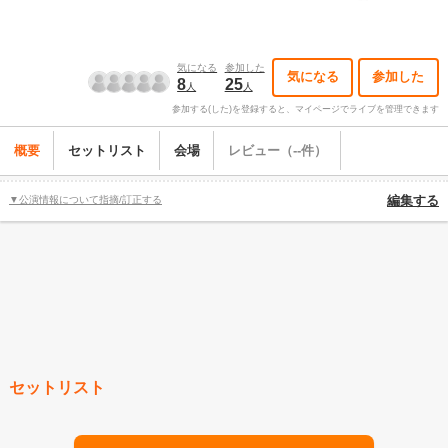
気になる
参加した
気になる
参加した
8
25
人
人
参加する(した)を登録すると、マイページでライブを管理できます
概要
セットリスト
会場
レビュー（--件）
▼公演情報について指摘/訂正する
編集する
セットリスト