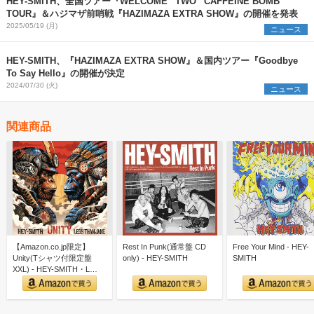
HEY-SMITH、全国ツアー『WELCOME “TWO” CAFFEINE BOMB
TOUR』＆ハジマザ前哨戦『HAZIMAZA EXTRA SHOW』の開催を発表
2025/05/19 (月)
ニュース
HEY-SMITH、『HAZIMAZA EXTRA SHOW』＆国内ツアー『Goodbye
To Say Hello』の開催が決定
2024/07/30 (火)
ニュース
関連商品
【Amazon.co.jp限定】
Rest In Punk(通常盤 CD
Free Your Mind - HEY-
Unity(Tシャツ付限定盤
only) - HEY-SMITH
SMITH
XXL) - HEY-SMITH・L…