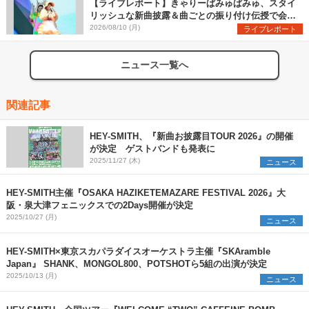
【ライブレポート】きゃりーぱみゅぱみゅ、スタイ
リッシュな新曲披露＆曲ごとの振り付け伝授で会場
を盛り上げまくる！＜LuckyFes’26＞
2026/08/10 (月)
ライブレポート
ニュース一覧へ
関連記事
HEY-SMITH、『新曲お披露目TOUR 2026』の開催
が決定 ゲストバンドも発表に
2025/11/27 (木)
ニュース
HEY-SMITH主催『OSAKA HAZIKETEMAZARE FESTIVAL 2026』大
阪・泉大津フェニックスでの2Days開催が決定
2025/10/27 (月)
ニュース
HEY-SMITH×東京スカパラダイスオーケストラ主催『SKAramble
Japan』 SHANK、MONGOL800、POTSHOTら5組の出演が決定
2025/10/13 (月)
ニュース