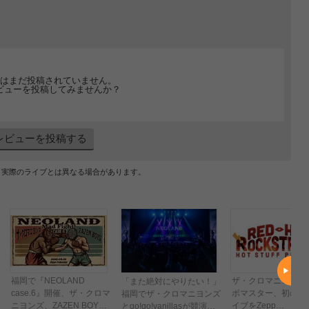
はまだ投稿されていません。
ビューを投稿してみませんか？
レビューを投稿する
、実際のライブとは異なる場合があります。
福岡で『NEOLAND
ザ・クロマニヨンズ
「また絶対にやりたい！」
case.6』開催、ザ・クロマ
ボマスター、初の対
福岡でザ・クロマニヨンズ
ニヨンズ、ZAZEN BOYS
イブをZepp
とgo!go!vanillasが競演ー