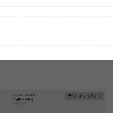
性は保証されませんので、あらかじめご了承ください。
絡をお願い致します。
する歌詞サイト「
歌ネット
」へ移動します。
▼セットリストの誤りを報告する
グッズの待ち時間：
観たレポを投稿する
1時間～2時間
[2票／3票]