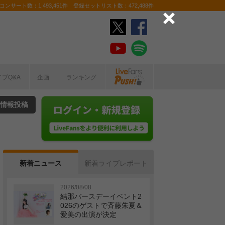
ンサート数：1,493,451件 登録セットリスト数：472,488件
イブQ&A
企画
ランキング
情報投稿
新着ニュース
新着ライブレポート
2026/08/08
結那バースデーイベント2
026のゲストで斉藤朱夏＆
愛美の出演が決定