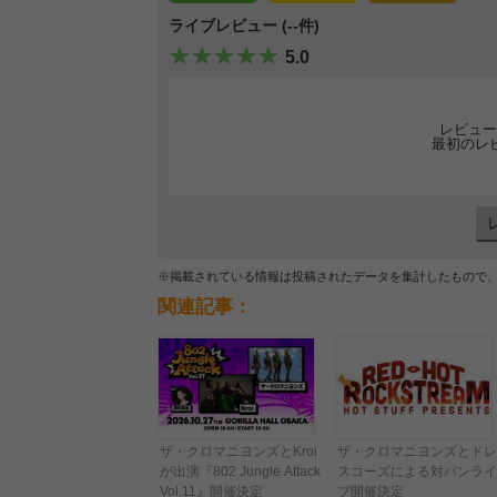
ライブレビュー (--件)
5.0
レビュー
最初のレ
※掲載されている情報は投稿されたデータを集計したもので
関連記事：
ザ・クロマニヨンズとKroi
ザ・クロマニヨンズとドレ
が出演『802 Jungle Attack
スコーズによる対バンライ
Vol.11』開催決定
ブ開催決定