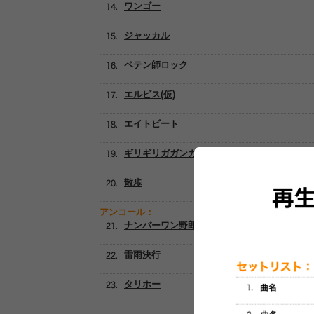
ワンゴー
ジャッカル
ペテン師ロック
エルビス(仮)
エイトビート
ギリギリガガンガン
散歩
アンコール：
ナンバーワン野郎!
雷雨決行
タリホー