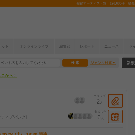
登録アーティスト数：126,686件 登録コ
ケット
オンラインライブ
編集部
レポート
ニュース
ラ
ここから！
新規
ジャンル検索
上半期編発表！
ここから！
上半期編発表！
クリップ
2
人
参加した
6
ティブ/パンク
人
8/02/24 (土) 18:30 開演