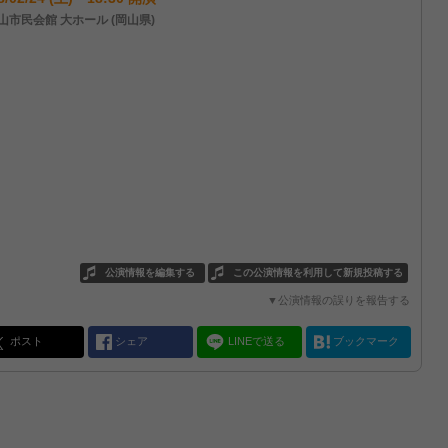
山市民会館 大ホール (岡山県)
公演情報を編集する
この公演情報を利用して新規投稿する
▼公演情報の誤りを報告する
ポスト
シェア
LINEで送る
ブックマーク