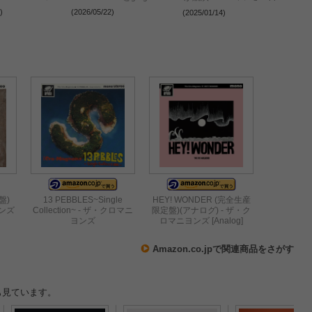
がツーマン
Haneda（Tokyo）
ー『NEOLAND CASE.4』
)
(2026/05/22)
(2024
(2025/01/14)
決定
で完全燃焼した夜をレポー
ト
盤)
13 PEBBLES~Single
HEY! WONDER (完全生産
ヨンズ
Collection~ - ザ・クロマニ
限定盤)(アナログ) - ザ・ク
ヨンズ
ロマニヨンズ [Analog]
Amazon.co.jpで関連商品をさがす
も見ています。