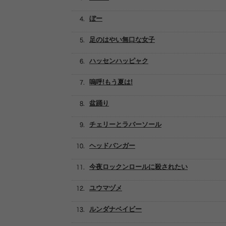
ぼー
足のはやい無口な女子
ハッセンハッピャク
嗚呼!もう夏は!
盆踊り
チェリーとラバーソール
ヘッドバンガー
今夜ロックンロールに殺されたい
ユウマヅメ
ルンダナベイビー