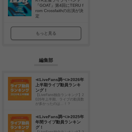
KTR主催ライブイベント
『GOAT』第4回にTERU f
rom Crossfaithの出演が決
定
もっと見る
編集部
≪LiveFans調べ≫2026年
上半期ライブ動員ランキ
ング！
【LiveFans独自ランキング】2
026年上半期、ライブの動員数
が多かったのは…！？
≪LiveFans調べ≫2025年
年間ライブ動員ランキン
グ！
【LiveFans独自ランキング】2