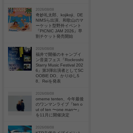
2026/08/08
奇妙礼太郎、kojikoji、DE
NIMSら出演、和歌山のマ
ーケット型野外イベント
『PICNIC JAM 2026』早
割チケット発売開始
2026/08/08
福井で開催のキャンプイ
ン音楽フェス『Rockroshi
Starry Music Festival 202
6』第3弾出演者としてSC
OOBIE DO、かりゆし5
8、Reiを発表
2026/08/08
omeme tenten、今年最後
のワンマンライブ『ten o
ut of ten 〜one man〜』
を11月に開催決定
2026/08/08