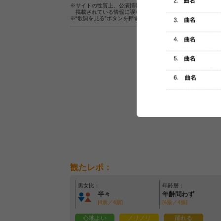
※サイトの性質上、公演情報およびセットリスト情報の正確
掲載されている情報に誤りがある場合は、
こちら
よりご連
※“歌詞を見る”ボタンを押すと、株式会社ページワンが運営
観たレポ：
男女比：
年齢層：
半々
年齢問わず
[4票／4票]
[4票／4票]
心地よい
ノリノリ
踊れる