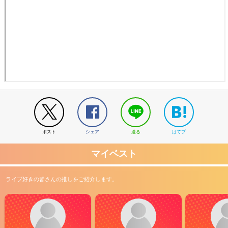
SNSへ投稿している。 あと、これは個人的な意見だが、ライブ前に
グッズ売り場などに登場するメンバーの着ぐるみ？的なやつ、正直い
らないと思う。なんか偶像崇拝でもしているのかってくらいにファン
はその着ぐるみに寄ってたかるが、わけがわからない。でも、それを
喜ぶ人がいるようなので、別に悪いと思いませんが。 さらに言え
ば、グッズのデザインをもっとGReeeeNとわかるようなものの方が
いいような気がする。昔のライブのグッズの方が良かったと近年感じ
ている。 来年はさらなる進化を遂げたGReeeeNに会えることを願っ
ています。
ポスト
シェア
送る
はてブ
マイベスト
ライブ好きの皆さんの推しをご紹介します。