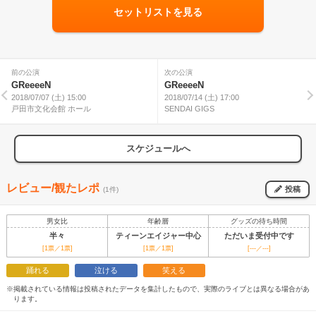
セットリストを見る
前の公演
次の公演
GReeeeN
GReeeeN
2018/07/07 (土) 15:00
2018/07/14 (土) 17:00
戸田市文化会館 ホール
SENDAI GIGS
スケジュールへ
レビュー/観たレポ
投稿
(1件)
男女比
年齢層
グッズの待ち時間
半々
ティーンエイジャー中心
ただいま受付中です
[1票／1票]
[1票／1票]
[---／---]
踊れる
泣ける
笑える
※掲載されている情報は投稿されたデータを集計したもので、実際のライブとは異なる場合があ
ります。