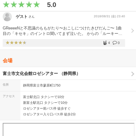
5.0
ゲスト
2018/08/31 (金) 23:40
さん
GReeeeNと不思議のももがたり〜おこしにつけたきびだんご〜 1曲
目の「キセキ」のイントロ聞いてまず泣いた。 からの「ルーキー
ズ」、「イカロス」、「地球号」、「オレンジ」のメドレーは最高だ
4
0
った。 まさか「雪の音」を聞けるとは思ってなかったからこれまた
感動した。 「愛し君へ」も聴けた。2番のサビから最後までがもう耐
えられなかった。 「U R not alone」の時のHIDEさんの煽りが良かっ
会場
た。もう涙が溢れて、メンバーがどんな動きしてたか見えなかった
が。 からの「ハロー カゲロウ」、「every」の本編ラストは勇気と
元気をもらった。 アンコールの「オトノナルホウへ!!!!」、「ハイタ
富士市文化会館ロゼシアター （静岡県）
ッチ!!!!」、「UNITY」、「声〜koe 2018〜」はとても盛り上がっ
た。 そして、ここでメンバーからの挨拶。これがまた泣ける。 次の
住所
静岡県富士市蓼原町1750
曲が「恋」イントロが涙腺をいじめてくる。 この曲で終わりかと思
ったら、ラストは「遥か」 自分がGReeeeNと出会ってから全ての思
アクセス
富士駅北口 タクシーで10分
い出が蘇った気がした。 正直、メンバー不在で全国ツアーを開催で
新富士駅北口 タクシーで10分
きるのは日本でGReeeeNだけだと思う。(ボカロとか除いて) それだ
ロゼシアター前バス停 徒歩すぐ
け1曲1曲の持つ力が大きく、また何よりメンバーの愛、スタッフの
ロゼシアター入り口バス停 徒歩2分
愛、そしてファンの愛に会場が包まれるこの感じは、他のアーティス
トとは違う何かを感じる。 ただ、ファンのマナーの悪さが昨年より
も目立っていた気がする。会場内は撮影禁止と散々アーティスト側も
言っているにもかかわらず、平気で写真を撮り、挙げ句の果てには