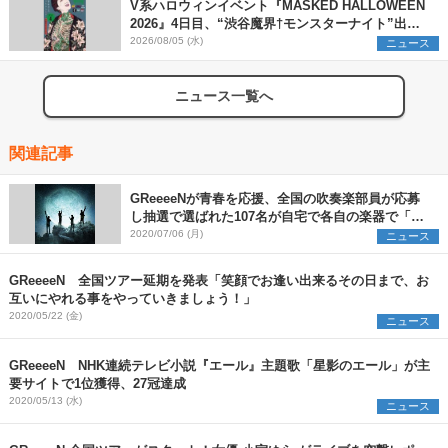
V系ハロウィンイベント『MASKED HALLOWEEN
2026』4日目、“渋谷魔界†モンスターナイト”出演6
組を発表
2026/08/05 (水)
ニュース
ニュース一覧へ
関連記事
GReeeeNが青春を応援、全国の吹奏楽部員が応募
し抽選で選ばれた107名が自宅で各自の楽器で「星
影のエール」を演奏
2020/07/06 (月)
ニュース
GReeeeN 全国ツアー延期を発表「笑顔でお逢い出来るその日まで、お
互いにやれる事をやっていきましょう！」
2020/05/22 (金)
ニュース
GReeeeN NHK連続テレビ小説『エール』主題歌「星影のエール」が主
要サイトで1位獲得、27冠達成
2020/05/13 (水)
ニュース