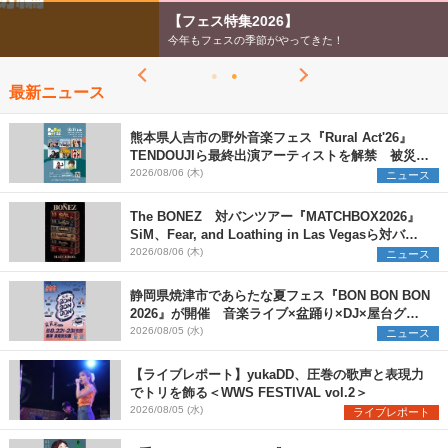
【フェス特集2026】
今年もフェスの季節がやってきた！
最新ニュース
熊本県人吉市の野外音楽フェス『Rural Act'26』
TENDOUJIら最終出演アーティストを解禁 被災地
支援プロジェクトの始動も発表
2026/08/06 (木)
ニュース
The BONEZ 対バンツアー『MATCHBOX2026』
SiM、Fear, and Loathing in Las Vegasら対バン
アーティストを一斉解禁
2026/08/06 (木)
ニュース
静岡県焼津市であらたな夏フェス『BON BON BON
2026』が開催 音楽ライブ×盆踊り×DJ×屋台グル
メ×ランタンナイトで彩る2日間
2026/08/05 (水)
ニュース
【ライブレポート】yukaDD、圧巻の歌声と表現力
でトリを飾る＜WWS FESTIVAL vol.2＞
2026/08/05 (水)
ライブレポート