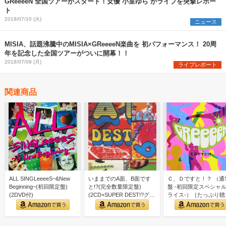
GReeeeN 全国ツアーがスタート！女優 小室ゆら がライブを突撃レポー
ト
2018/07/10 (火)
ニュース
MISIA、話題沸騰中のMISIA×GReeeeN楽曲を 初パフォーマンス！ 20周
年を記念した全国ツアーがついに開幕！！
2018/07/09 (月)
ライブレポート
関連商品
ALL SINGLeeeeS~&New
いままでのA面、B面です
Ｃ、Ｄですと！？ （通
Beginning~(初回限定盤)
と!?(完全数量限定盤)
盤 -初回限定スペシャ
(2DVD付)
(2CD+SUPER DEST!?グッ
ライス-）［たっぷり聴
ズ付)
く！お得盤］（２CD）