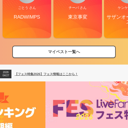
ごとう さん
チーバ さん
ケンケ
RADWIMPS
東京事変
サザンオ
マイベスト一覧へ
2026
【フェス特集2026】フェス情報はここから！
04/27
2026
【ライブ動員ランキング】2026年上半期編発表！
07/28
2026
【フェス特集2026】フェス情報はここから！
04/27
2026
【ライブ動員ランキング】2026年上半期編発表！
07/28