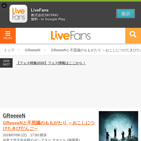
×
LiveFans
表示
株式会社SKIYAKI
無料 - In Google Play
MENU
2026
【フェス特集2026】フェス情報はここから！
04/27
トップ
GReeeeN
GReeeeNと不思議のももがたり ～おこしにつけたきび
2026
【ライブ動員ランキング】2026年上半期編発表！
07/28
2026
【フェス特集2026】フェス情報はここから！
04/27
2026
【ライブ動員ランキング】2026年上半期編発表！
07/28
GReeeeN
GReeeeNと不思議のももがたり ～おこしにつ
けたきびだんご～
2018/07/08 (日) 17:00 開演
＠富士市文化会館ロゼシアター 大ホール (静岡県)