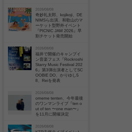
2026/08/08
奇妙礼太郎、kojikoji、DE
NIMSら出演、和歌山のマ
ーケット型野外イベント
『PICNIC JAM 2026』早
割チケット発売開始
2026/08/08
福井で開催のキャンプイ
ン音楽フェス『Rockroshi
Starry Music Festival 202
6』第3弾出演者としてSC
OOBIE DO、かりゆし5
8、Reiを発表
2026/08/08
omeme tenten、今年最後
のワンマンライブ『ten o
ut of ten 〜one man〜』
を11月に開催決定
2026/08/08