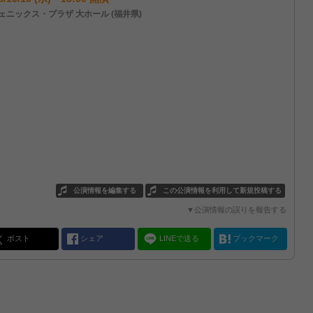
ェニックス・プラザ 大ホール (福井県)
公演情報を編集する
この公演情報を利用して新規投稿する
▼公演情報の誤りを報告する
ポスト
シェア
LINEで送る
ブックマーク