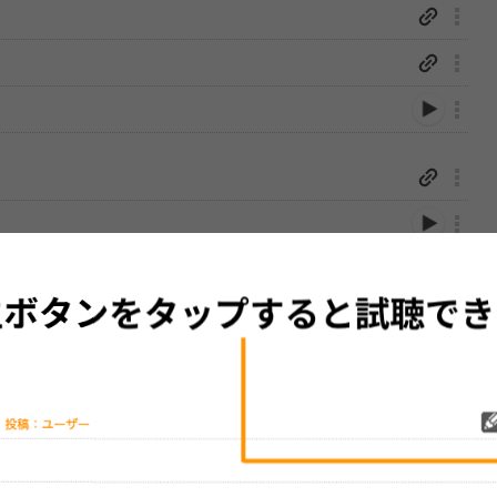
性は保証されませんので、あらかじめご了承ください。
絡をお願い致します。
する歌詞サイト「
歌ネット
」へ移動します。
▼セットリストの誤りを報告する
をプレイリストにして保存する