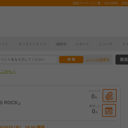
登録アーティスト数：126,686件 登録コ
ケット
オンラインライブ
編集部
レポート
ニュース
ラ
ここから！
新規
ジャンル検索
上半期編発表！
ここから！
上半期編発表！
クリップ
0
人
S ROCK』
参加した
0
人
8/10/10 (水) 18:00 開演