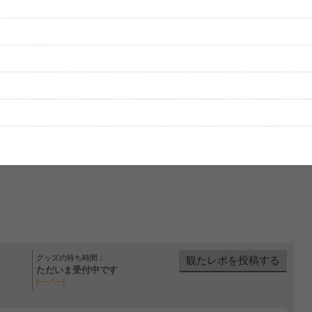
グッズの待ち時間：
観たレポを投稿する
ただいま受付中です
[---／---]