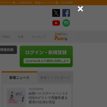
ンサート数：1,493,451件 登録セットリスト数：472,488件
イブQ&A
企画
ランキング
情報投稿
新着ニュース
新着ライブレポート
2026/08/08
結那バースデーイベント2
026のゲストで斉藤朱夏＆
愛美の出演が決定