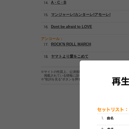
A・C・B
マンジャーレ!カンターレ!アモーレ!
Dont be afraid to LOVE
アンコール：
ROCK'N ROLL MARCH
ヤマトより愛をこめて
※サイトの性質上、公演情報およびセットリスト情報の正確
掲載されている情報に誤りがある場合は、
こちら
よりご連
※“歌詞を見る”ボタンを押すと、株式会社ページワンが運営
セットリスト