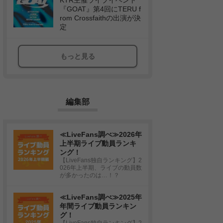
KTR主催ライブイベント
『GOAT』第4回にTERU f
rom Crossfaithの出演が決
定
もっと見る
編集部
≪LiveFans調べ≫2026年
上半期ライブ動員ランキ
ング！
【LiveFans独自ランキング】2
026年上半期、ライブの動員数
が多かったのは…！？
≪LiveFans調べ≫2025年
年間ライブ動員ランキン
グ！
【LiveFans独自ランキング】2