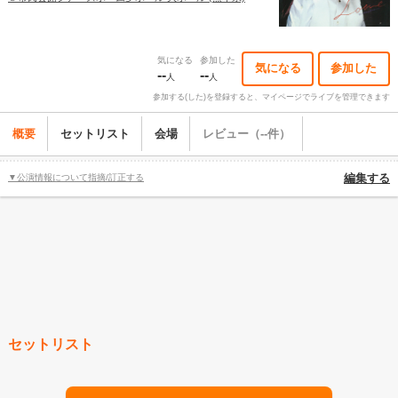
気になる
参加した
気になる
参加した
--
--
人
人
参加する(した)を登録すると、マイページでライブを管理できます
概要
セットリスト
会場
レビュー（--件）
▼公演情報について指摘/訂正する
編集する
セットリスト