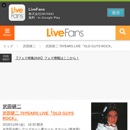
×
LiveFans
表示
株式会社SKIYAKI
無料 - In Google Play
MENU
2026
【フェス特集2026】フェス情報はここから！
04/27
トップ
沢田研二
沢田研二 70YEARS LIVE『OLD GUYS ROCK』
2026
【ライブ動員ランキング】2026年上半期編発表！
07/28
2026
【フェス特集2026】フェス情報はここから！
04/27
2026
【ライブ動員ランキング】2026年上半期編発表！
07/28
沢田研二
沢田研二 70YEARS LIVE『OLD GUYS
ROCK』
2018/11/09 (金) 18:30 開演
＠市民会館シアーズホーム夢ホール 大ホール (熊本県)