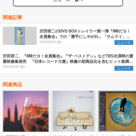
関連記事
沢田研二のDVD BOXトレイラー第一弾『8時だヨ！
全員集合』での「勝手にしやがれ」「サムライ」な
ど歌唱映像公開
2021/03/12 (金)
ニュース
沢田研二、『8時だヨ！全員集合』『ザ･ベストテン』などTBS出演時の貴
重映像集発売 『日本レコード大賞』映像の初商品化を含むヒット曲満載
のDVD7枚組
2021/02/26 (金)
ニュース
関連商品