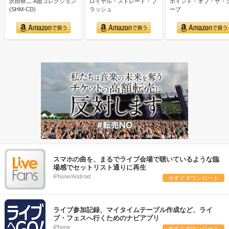
沢田研二 A面コレクション
ロイヤル・ストレート・フ
ポイント・オブ・ザ・
(SHM-CD)
ラッシュ
ーブ
スマホの曲を、まるでライブ会場で聴いているような臨
場感でセットリスト通りに再生
iPhone/Android
今すぐダウンロード
ライブ参加記録、マイタイムテーブル作成など、ライ
ブ・フェスへ行くためのナビアプリ
iPhone
今すぐダウンロード