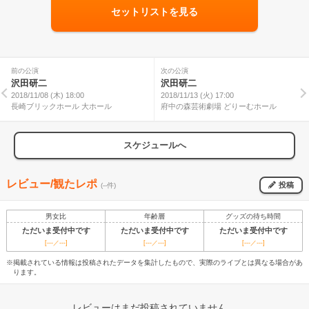
セットリストを見る
前の公演
次の公演
沢田研二
沢田研二
2018/11/08 (木) 18:00
2018/11/13 (火) 17:00
長崎ブリックホール 大ホール
府中の森芸術劇場 どりーむホール
スケジュールへ
レビュー/観たレポ
投稿
(--件)
男女比
年齢層
グッズの待ち時間
ただいま受付中です
ただいま受付中です
ただいま受付中です
[---／---]
[---／---]
[---／---]
※掲載されている情報は投稿されたデータを集計したもので、実際のライブとは異なる場合があ
ります。
レビューはまだ投稿されていません。