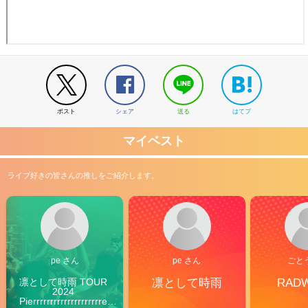
ポスト
シェア
送る
はてブ
マイベスト
ライブ好きの皆さんの推しをご紹介します。
pe さん
pe さん
ごと
凛として時雨 TOUR 
凛として時雨
RAD
2024 
Pierrrrrrrrrrrrrrrrrrrre 