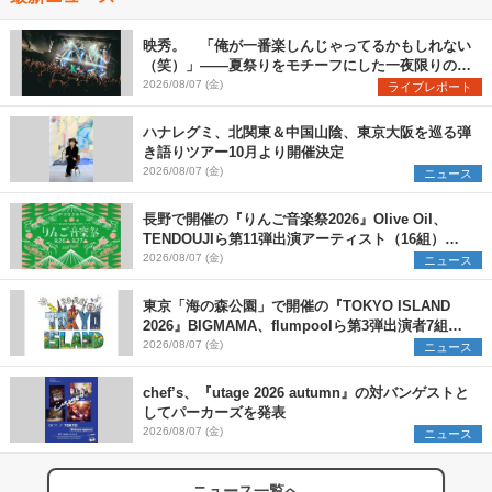
映秀。 「俺が一番楽しんじゃってるかもしれない
（笑）」――夏祭りをモチーフにした一夜限りのス
ペシャルライブ『色祭』レポート
2026/08/07 (金)
ライブレポート
ハナレグミ、北関東＆中国山陰、東京大阪を巡る弾
き語りツアー10月より開催決定
2026/08/07 (金)
ニュース
長野で開催の『りんご音楽祭2026』Olive Oil、
TENDOUJIら第11弾出演アーティスト（16組）を
発表
2026/08/07 (金)
ニュース
東京「海の森公園」で開催の『TOKYO ISLAND
2026』BIGMAMA、flumpoolら第3弾出演者7組を
発表 ワークショップ・アート出展者を募集
2026/08/07 (金)
ニュース
chef’s、『utage 2026 autumn』の対バンゲストと
してパーカーズを発表
2026/08/07 (金)
ニュース
ニュース一覧へ