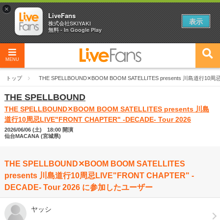
×
LiveFans
表示
株式会社SKIYAKI
無料 - In Google Play
MENU
トップ
THE SPELLBOUND✕BOOM BOOM SATELLITES presents 川島道行10周忌LI
THE SPELLBOUND
THE SPELLBOUND✕BOOM BOOM SATELLITES presents 川島
道行10周忌LIVE"FRONT CHAPTER" -DECADE- Tour 2026
2026/06/06 (土) 18:00 開演
仙台MACANA (宮城県)
THE SPELLBOUND✕BOOM BOOM SATELLITES
presents 川島道行10周忌LIVE"FRONT CHAPTER" -
DECADE- Tour 2026 に参加したユーザー
ヤッシ