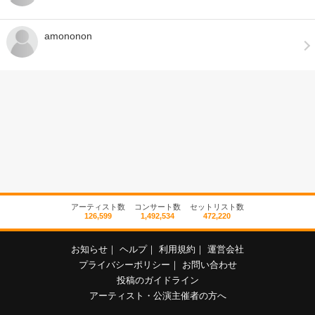
amononon
アーティスト数
コンサート数
セットリスト数
126,599
1,492,534
472,220
お知らせ
｜
ヘルプ
｜
利用規約
｜
運営会社
プライバシーポリシー
｜
お問い合わせ
投稿のガイドライン
アーティスト・公演主催者の方へ