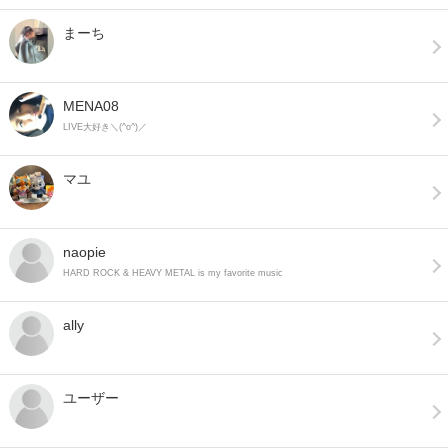
まーち
MENA08
LIVE大好き＼(^o^)／
マユ
naopie
HARD ROCK & HEAVY METAL is my favorite music ︎
ally
ユーザー