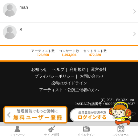
mah
S
アーティスト数
コンサート数
セットリスト数
126,660
1,493,094
472,280
お知らせ
｜
ヘルプ
｜
利用規約
｜
運営会社
プライバシーポリシー
｜
お問い合わせ
投稿のガイドライン
アーティスト・公演主催者の方へ
(C) 2021- SKIYAKI Inc.
JASRAC許諾番号：9022255001Y45037
マイページ
ライブ管理
タイムライン
スケジュール