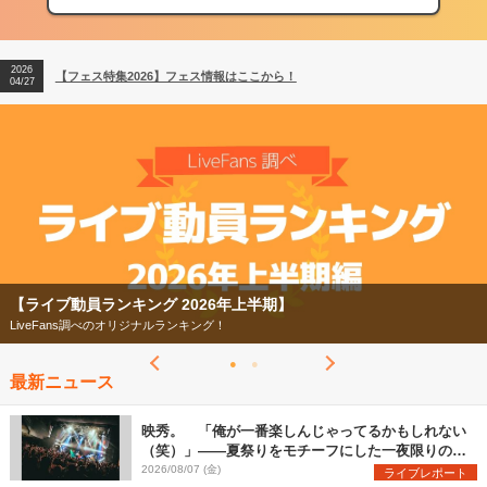
【フェス特集2026】フェス情報はここから！
04/27
2026
【ライブ動員ランキング】2026年上半期編発表！
07/28
2026
【フェス特集2026】フェス情報はここから！
04/27
2026
【ライブ動員ランキング】2026年上半期編発表！
07/28
【フェス特集2026】
今年もフェスの季節がやってきた！
最新ニュース
映秀。 「俺が一番楽しんじゃってるかもしれない
（笑）」――夏祭りをモチーフにした一夜限りのス
ペシャルライブ『色祭』レポート
2026/08/07 (金)
ライブレポート