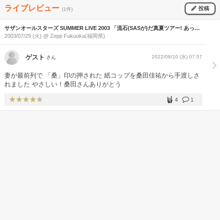
ライブレビュー
投稿
(1件)
サザンオールスターズ SUMMER LIVE 2003 「流石(SASが)だ真夏ツアー! あっっ!
生。だが、SAS! ～カーニバル出るバニーか!?～」
2003/07/29 (火) @ Zepp Fukuoka(福岡県)
ゲスト
2022/08/10 (水) 07:57
さん
妻が最前列で 「桑」印の押された 紙コップを桑田佳祐から手渡しさ
れました やさしい！桑田さんありがとう
4
1