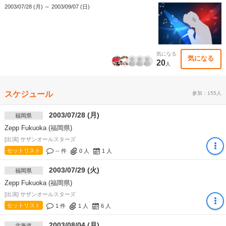
2003/07/28 (月) ～ 2003/09/07 (日)
気になる
気になる
20
人
スケジュール
参加：155人
2003/07/28 (月)
福岡県
Zepp Fukuoka (福岡県)
[出演] サザンオールスターズ
セットリスト
-- 件
0
人
1
人
2003/07/29 (火)
福岡県
Zepp Fukuoka (福岡県)
[出演] サザンオールスターズ
セットリスト
1 件
1
人
6
人
2003/08/04 (月)
北海道