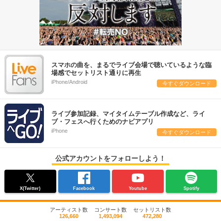
スマホの曲を、まるでライブ会場で聴いているような臨
場感でセットリスト通りに再生
iPhone/Android
今すぐダウンロード
ライブ参加記録、マイタイムテーブル作成など、ライ
ブ・フェスへ行くためのナビアプリ
iPhone
今すぐダウンロード
公式アカウントをフォローしよう！
X(Twitter)
Facebook
Youtube
Spotify
アーティスト数
コンサート数
セットリスト数
126,660
1,493,094
472,280