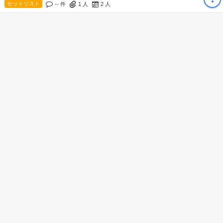
セットリスト
-- 件
1
人
2
人