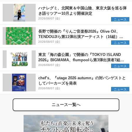
ハナレグミ、北関東＆中国山陰、東京大阪を巡る弾
き語りツアー10月より開催決定
2026/08/07 (金)
ニュース
長野で開催の『りんご音楽祭2026』Olive Oil、
TENDOUJIら第11弾出演アーティスト（16組）を
発表
2026/08/07 (金)
ニュース
東京「海の森公園」で開催の『TOKYO ISLAND
2026』BIGMAMA、flumpoolら第3弾出演者7組を
発表 ワークショップ・アート出展者を募集
2026/08/07 (金)
ニュース
chef’s、『utage 2026 autumn』の対バンゲストと
してパーカーズを発表
2026/08/07 (金)
ニュース
ニュース一覧へ