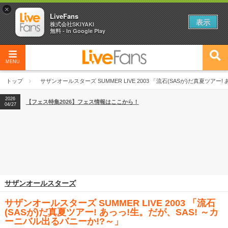
×
LiveFans
表示
株式会社SKIYAKI
無料 - In Google Play
MENU
2026
【フェス特集2026】フェス情報はここから！
04/27
トップ
サザンオールスターズ SUMMER LIVE 2003 「流石(SASが)だ真夏ツアー
2026
【ライブ動員ランキング】2026年上半期編発表！
07/28
2026
【フェス特集2026】フェス情報はここから！
04/27
2026
【ライブ動員ランキング】2026年上半期編発表！
07/28
サザンオールスターズ
サザンオールスターズ SUMMER LIVE 2003 「流石
(SASが)だ真夏ツアー! あっっ!生。だが、SAS! ～カ
ーニバル出るバニーか!?～」