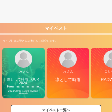
マイベスト
ライブ好きの皆さんの推しをご紹介します。
pe さん
pe さん
ごと
凛として時雨 TOUR 
凛として時雨
RAD
2024 
Pierrrrrrrrrrrrrrrrrrrre 
Vibes
2024/08/09 19:00 @Zepp 
Haneda
マイベスト一覧へ
2026