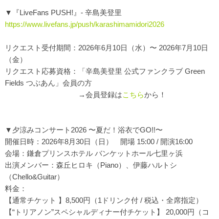
▼『LiveFans PUSH!』- 辛島美登里
https://www.livefans.jp/push/karashimamidori2026
リクエスト受付期間：2026年6月10日（水）〜 2026年7月10日
（金）
リクエスト応募資格：「辛島美登里 公式ファンクラブ Green
Fields つぶあん」会員の方
→会員登録は
こちら
から！
▼夕涼みコンサート2026 〜夏だ！浴衣でGO!!〜
開催日時：2026年8月30日（日） 開場 15:00 / 開演16:00
会場：鎌倉プリンスホテル バンケットホール七里ヶ浜
出演メンバー：森丘ヒロキ（Piano）、伊藤ハルトシ
（Chello&Guitar）
料金：
【通常チケット 】8,500円（1ドリンク付 / 税込・全席指定）
【“トリアノン”スペシャルディナー付チケット】 20,000円（コ