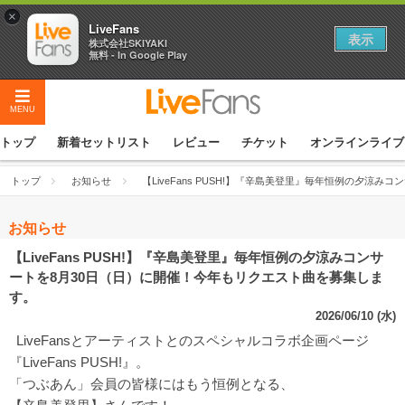
×
LiveFans
表示
株式会社SKIYAKI
無料 - In Google Play
MENU
トップ
新着セットリスト
レビュー
チケット
オンラインライブ
トップ
お知らせ
【LiveFans PUSH!】『辛島美登里』毎年恒例の夕涼
お知らせ
【LiveFans PUSH!】『辛島美登里』毎年恒例の夕涼みコンサ
ートを8月30日（日）に開催！今年もリクエスト曲を募集しま
す。
2026/06/10 (水)
LiveFansとアーティストとのスペシャルコラボ企画ページ
『LiveFans PUSH!』。
「つぶあん」会員の皆様にはもう恒例となる、