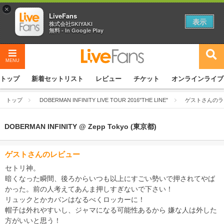
×
LiveFans
表示
株式会社SKIYAKI
無料 - In Google Play
MENU
トップ
新着セットリスト
レビュー
チケット
オンラインライブ
トップ
DOBERMAN INFINITY LIVE TOUR 2016"THE LINE"
ゲストさんのラ
DOBERMAN INFINITY @ Zepp Tokyo (東京都)
ゲストさんのレビュー
セトリ神。
暗くなった瞬間、後ろからいつも以上にすごい勢いで押されてやば
かった。前の人考えてあんま押しすぎないで下さい！
リュックとかカバンはなるべくロッカーに！
帽子は外れやすいし、ジャマになる可能性あるから 嫌な人は外した
方がいいと思う！