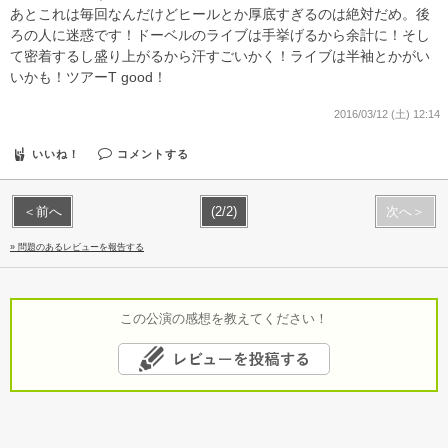
あとこれは毎回なんだけどヒールとか厚底すぎるのは絶対だめ。後
ろの人に迷惑です！ドーベルのライブは手挙げるから余計に！そし
て密着するし盛り上がるから汗すごいかく！ライブは半袖とかがい
いかも！ツアーT good！
2016/03/12 (土) 12:14
いいね！
コメントする
＜前へ
(2/2)
次へ＞
» 問題のあるレビューを報告する
この公演の感想を教えてください！