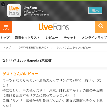
×
LiveFans
表示
株式会社SKIYAKI
無料 - In Google Play
MENU
トップ
新着セットリスト
レビュー
チケット
オンラインライブ
トップ
J-WAVE DREAM BUNCH
ゲストさんのライブレビュー
なとり @ Zepp Haneda (東京都)
ゲストさんのレビュー
ワーツもなとりもという最高のカップリングで2時間、踊りっぱな
し！
特になとり、声の色っぽさ！「東京、踊れますか？」の曲のを合間
に掛ける言葉すらリズムに乗ってカッコいい！！
全曲ノリノリ！京都から初参戦だったが、来春武道館もチケット取
った！