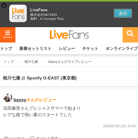
×
LiveFans
表示
株式会社SKIYAKI
無料 - In Google Play
MENU
トップ
新着セットリスト
レビュー
チケット
オンラインライブ
トップ
相川七瀬
bassyさんのライブレビュー
相川七瀬 @ Spotify O-EAST (東京都)
bassy
さんのレビュー
浜田麻里さんプレシャスサマーで始まり
レアな曲で熱い夏のスタートでした
2026/07/08 (水) 10:43