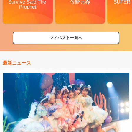
Survive Said The 
佐野元春
SUPER
Prophet
マイベスト一覧へ
最新ニュース