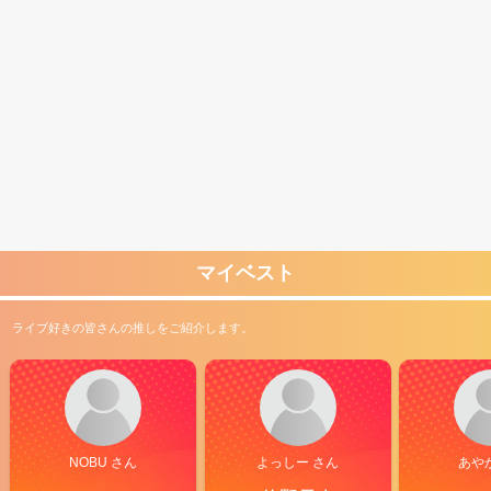
マイベスト
ライブ好きの皆さんの推しをご紹介します。
NOBU さん
よっしー さん
あや