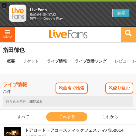
×
LiveFans
表示
株式会社SKIYAKI
無料 - In Google Play
MENU
指田郁也
概要
チケット
ライブ情報
ライブ定番ソング
レビュー（-
ライブ情報
曲名で検索
絞り込む
71件
開催済み
すべて
これまで
これから
トアロード・アコースティックフェスティバル2014