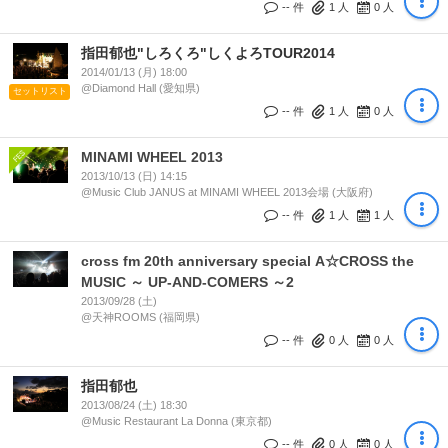
-- 件
1
人
0
人
指田郁也"しろくろ"しくよろTOUR2014
2014/01/13 (月) 18:00
@Diamond Hall (愛知県)
セットリスト
-- 件
1
人
0
人
MINAMI WHEEL 2013
2013/10/13 (日) 14:15
@Music Club JANUS at MINAMI WHEEL 2013会場 (大阪府)
-- 件
1
人
1
人
cross fm 20th anniversary special A☆CROSS the
MUSIC ～ UP-AND-COMERS ～2
2013/09/28 (土)
@天神ROOMS (福岡県)
-- 件
0
人
0
人
指田郁也
2013/08/24 (土) 18:30
@Music Restaurant La Donna (東京都)
-- 件
0
人
0
人