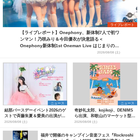
ライブレポート
【ライブレポート】Onephony、新体制7人で初ワ
ンマン！乃咲みり＆今田優衣が決意語る＜
Onephony新体制1st Oneman Live はじまりの夏
＞
2026/08/08 (土)
ニュース
ニュース
結那バースデーイベント2026のゲ
奇妙礼太郎、kojikoji、DENIMS
ストで斉藤朱夏＆愛美の出演が決
ら出演、和歌山のマーケット型野
定
外イベント『PICNIC JAM
2026/08/08 (土)
2026/08/08 (土)
2026』早割チケット発売開始
福井で開催のキャンプイン音楽フェス『Rockroshi