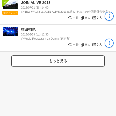
JOIN ALIVE 2013
2013/07/21 (日) 14:00
@NEW WALTZ at JOIN ALIVE 2013会場 [いわみざわ公園野外音楽堂キタ
セットリスト
オン / 北海道グリーンランド遊園地] (北海道)
-- 件
0
人
0
人
指田郁也
2013/06/29 (土) 12:30
@Music Restaurant La Donna (東京都)
-- 件
0
人
0
人
もっと見る