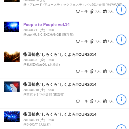
2014/04/20 (日)
@トアロード･アコースティックフェスティバル2014会場 [神戸VARIT. /
BO TAMBOURiNE CAFE / niji cafe / 北野工房のまち / 神戸ARTRIUM / 三
-- 件
0
人
0
人
宮SPORTEREA / トア公園] (兵庫県)
People to People vol.14
2014/03/11 (火) 19:00
@duo MUSIC EXCHANGE (東京都)
-- 件
0
人
1
人
指田郁也"しろくろ"しくよろTOUR2014
2014/01/31 (金) 19:00
@札幌ZANaeDU (北海道)
-- 件
1
人
0
人
指田郁也"しろくろ"しくよろTOUR2014
2014/01/18 (土) 18:00
@東京キネマ倶楽部 (東京都)
-- 件
1
人
0
人
指田郁也"しろくろ"しくよろTOUR2014
2014/01/14 (火) 19:00
@BIGCAT (大阪府)