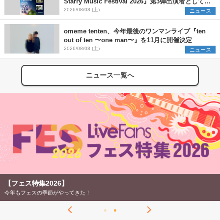
Starry Music Festival 2026』第3弾出演者として
SCOOBIE DO、かりゆし58、Reiを発表
2026/08/08 (土)
ニュース
omeme tenten、今年最後のワンマンライブ『ten
out of ten 〜one man〜』を11月に開催決定
2026/08/08 (土)
ニュース
ニュース一覧へ
【フェス特集2026】
今年もフェスの季節がやってきた！