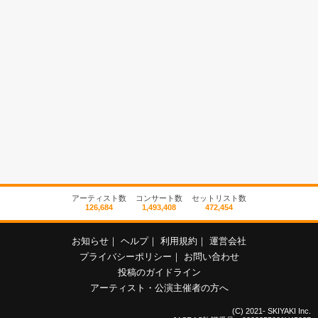
アーティスト数
コンサート数
セットリスト数
126,684
1,493,408
472,454
お知らせ
｜
ヘルプ
｜
利用規約
｜
運営会社
プライバシーポリシー
｜
お問い合わせ
投稿のガイドライン
アーティスト・公演主催者の方へ
(C) 2021- SKIYAKI Inc.