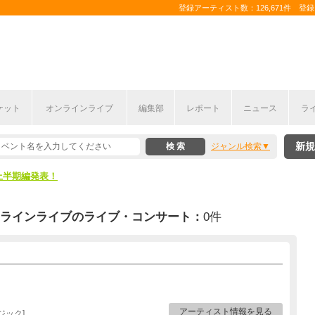
登録アーティスト数：126,671件 登録コ
ケット
オンラインライブ
編集部
レポート
ニュース
ラ
新規
ジャンル検索
ここから！
上半期編発表！
ここから！
ンラインライブのライブ・コンサート：
0件
上半期編発表！
アーティスト情報を見る
ジック