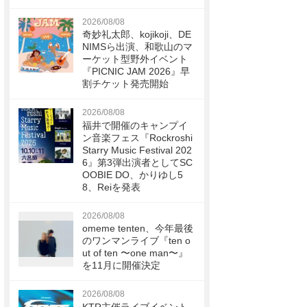
2026/08/08
奇妙礼太郎、kojikoji、DE
NIMSら出演、和歌山のマ
ーケット型野外イベント
『PICNIC JAM 2026』早
割チケット発売開始
2026/08/08
福井で開催のキャンプイ
ン音楽フェス『Rockroshi
Starry Music Festival 202
6』第3弾出演者としてSC
OOBIE DO、かりゆし5
8、Reiを発表
2026/08/08
omeme tenten、今年最後
のワンマンライブ『ten o
ut of ten 〜one man〜』
を11月に開催決定
2026/08/08