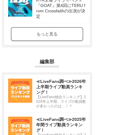
KTR主催ライブイベント
『GOAT』第4回にTERU f
rom Crossfaithの出演が決
定
もっと見る
編集部
≪LiveFans調べ≫2026年
上半期ライブ動員ランキ
ング！
【LiveFans独自ランキング】2
026年上半期、ライブの動員数
が多かったのは…！？
≪LiveFans調べ≫2025年
年間ライブ動員ランキン
グ！
【LiveFans独自ランキング】2