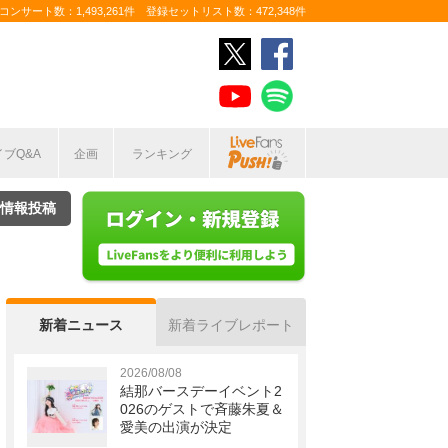
ンサート数：1,493,261件 登録セットリスト数：472,348件
イブQ&A
企画
ランキング
情報投稿
新着ニュース
新着ライブレポート
2026/08/08
結那バースデーイベント2
026のゲストで斉藤朱夏＆
愛美の出演が決定