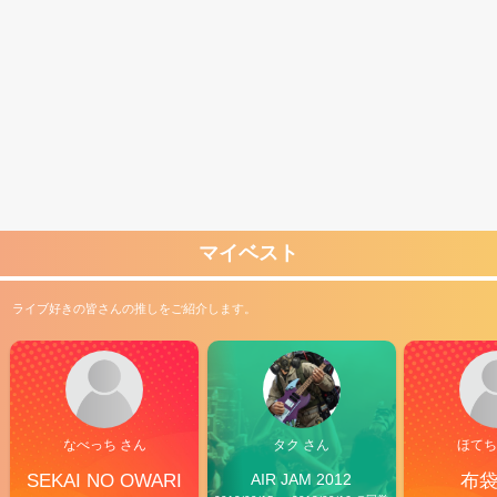
マイベスト
ライブ好きの皆さんの推しをご紹介します。
なべっち さん
タク さん
ほてち
SEKAI NO OWARI
AIR JAM 2012
布