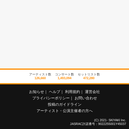
アーティスト数
コンサート数
セットリスト数
126,660
1,493,094
472,280
お知らせ
｜
ヘルプ
｜
利用規約
｜
運営会社
プライバシーポリシー
｜
お問い合わせ
投稿のガイドライン
アーティスト・公演主催者の方へ
(C) 2021- SKIYAKI Inc.
JASRAC許諾番号：9022255001Y45037