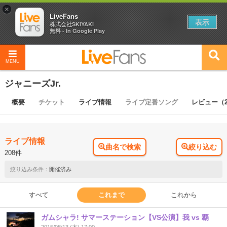
×
LiveFans
表示
株式会社SKIYAKI
無料 - In Google Play
MENU
ジャニーズJr.
概要
チケット
ライブ情報
ライブ定番ソング
レビュー（
ライブ情報
曲名で検索
絞り込む
208件
開催済み
すべて
これまで
これから
ガムシャラ! サマーステーション【VS公演】我 vs 覇