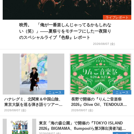
ライブレポート
映秀。 「俺が一番楽しんじゃってるかもしれな
い（笑）」――夏祭りをモチーフにした一夜限り
のスペシャルライブ『色祭』レポート
2026/08/07 (金)
ニュース
ニュース
ハナレグミ、北関東＆中国山陰、
長野で開催の『りんご音楽祭
東京大阪を巡る弾き語りツアー10
2026』Olive Oil、TENDOUJIら
月より開催決定
第11弾出演アーティスト（16組）
2026/08/07 (金)
2026/08/07 (金)
を発表
東京「海の森公園」で開催の『TOKYO ISLAND
2026』BIGMAMA、flumpoolら第3弾出演者7組を
発表 ワークショップ・アート出展者を募集
2026/08/07 (金)