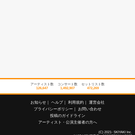
アーティスト数
コンサート数
セットリスト数
126,647
1,492,907
472,269
お知らせ
｜
ヘルプ
｜
利用規約
｜
運営会社
プライバシーポリシー
｜
お問い合わせ
投稿のガイドライン
アーティスト・公演主催者の方へ
(C) 2021- SKIYAKI Inc.