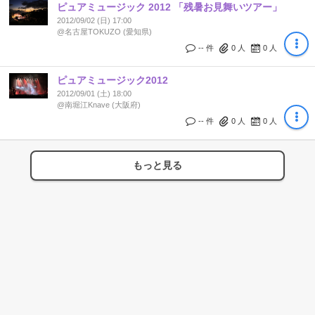
ピュアミュージック 2012 「残暑お見舞いツアー」
2012/09/02 (日) 17:00
@名古屋TOKUZO (愛知県)
-- 件
0
人
0
人
ピュアミュージック2012
2012/09/01 (土) 18:00
@南堀江Knave (大阪府)
-- 件
0
人
0
人
もっと見る