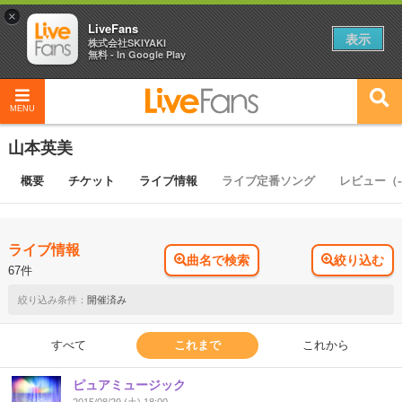
×
LiveFans
表示
株式会社SKIYAKI
無料 - In Google Play
MENU
山本英美
概要
チケット
ライブ情報
ライブ定番ソング
レビュー（-
ライブ情報
曲名で検索
絞り込む
67件
開催済み
すべて
これまで
これから
ピュアミュージック