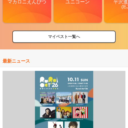
マカロニえんぴつ
ユニコーン
平沢進
(E
マイベスト一覧へ
最新ニュース