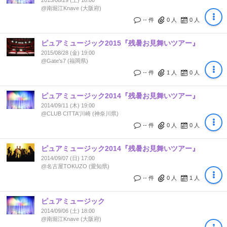
2015/08/29 (土) 18:00
@南堀江Knave (大阪府)
-- 件
0
人
0
人
ピュアミュージック2015『残暑お見舞いツアー』
2015/08/28 (金) 19:00
@Gate's7 (福岡県)
-- 件
1
人
0
人
ピュアミュージック2014『残暑お見舞いツアー』
2014/09/11 (木) 19:00
@CLUB CITTA'川崎 (神奈川県)
-- 件
0
人
0
人
ピュアミュージック2014『残暑お見舞いツアー』
2014/09/07 (日) 17:00
@名古屋TOKUZO (愛知県)
-- 件
0
人
1
人
ピュアミュージック
2014/09/06 (土) 18:00
@南堀江Knave (大阪府)