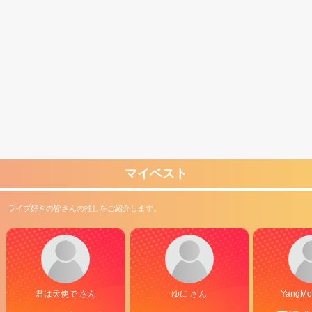
マイベスト
ライブ好きの皆さんの推しをご紹介します。
君は天使で さん
ゆに さん
YangMo