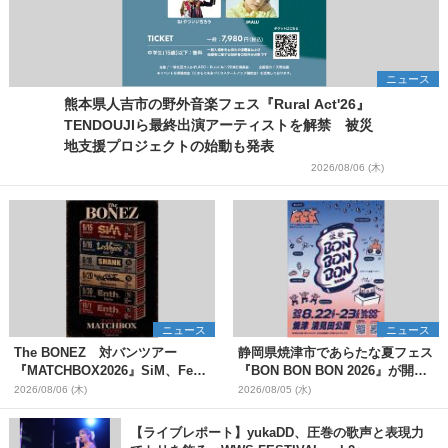
ニュース
熊本県人吉市の野外音楽フェス『Rural Act'26』
TENDOUJIら最終出演アーティストを解禁 被災
地支援プロジェクトの始動も発表
2026/08/06 (木)
ニュース
ニュース
The BONEZ 対バンツアー
静岡県焼津市であらたな夏フェス
『MATCHBOX2026』SiM、Fear,
『BON BON BON 2026』が開
and Loathing in Las Vegasら対
催 音楽ライブ×盆踊り×DJ×屋台
2026/08/06 (木)
2026/08/05 (水)
バンアーティストを一斉解禁
グルメ×ランタンナイトで彩る2日
間
【ライブレポート】yukaDD、圧巻の歌声と表現力