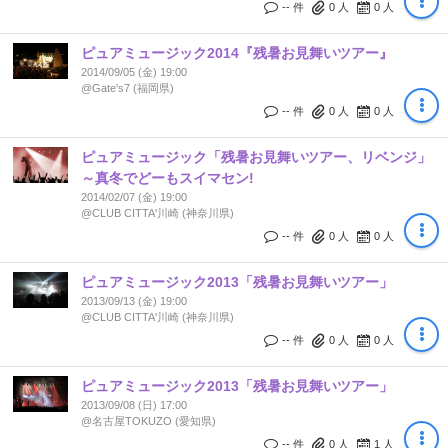
-- 件
0
人
0
人
ピュアミュージック2014『残暑お見舞いツアー』
2014/09/05 (金) 19:00
@Gate's7 (福岡県)
-- 件
0
人
0
人
ピュアミュージック「残暑お見舞いツアー、リベンジ」
～真冬でどーもスイマセン!
2014/02/07 (金) 19:00
@CLUB CITTA'川崎 (神奈川県)
-- 件
0
人
0
人
ピュアミュージック2013「残暑お見舞いツアー」
2013/09/13 (金) 19:00
@CLUB CITTA'川崎 (神奈川県)
-- 件
0
人
0
人
ピュアミュージック2013「残暑お見舞いツアー」
2013/09/08 (日) 17:00
@名古屋TOKUZO (愛知県)
-- 件
0
人
1
人