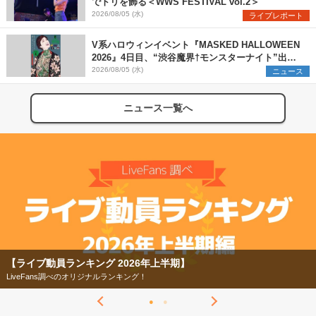
でトリを飾る＜WWS FESTIVAL vol.2＞
2026/08/05 (水)
ライブレポート
V系ハロウィンイベント『MASKED HALLOWEEN
2026』4日目、“渋谷魔界†モンスターナイト”出演6
組を発表
2026/08/05 (水)
ニュース
ニュース一覧へ
【ライブ動員ランキング 2026年上半期】
LiveFans調べのオリジナルランキング！