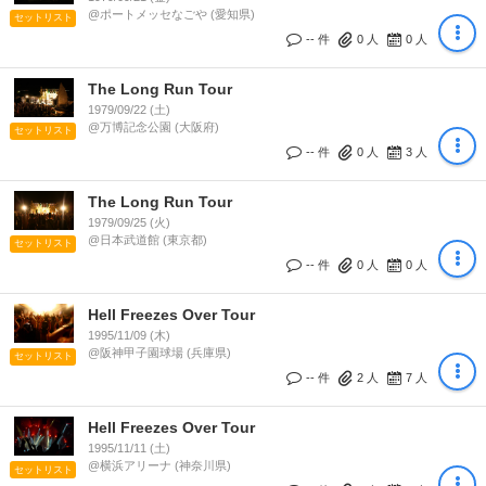
@ポートメッセなごや (愛知県)
セットリスト
-- 件
0
人
0
人
The Long Run Tour
1979/09/22 (土)
@万博記念公園 (大阪府)
セットリスト
-- 件
0
人
3
人
The Long Run Tour
1979/09/25 (火)
@日本武道館 (東京都)
セットリスト
-- 件
0
人
0
人
Hell Freezes Over Tour
1995/11/09 (木)
@阪神甲子園球場 (兵庫県)
セットリスト
-- 件
2
人
7
人
Hell Freezes Over Tour
1995/11/11 (土)
@横浜アリーナ (神奈川県)
セットリスト