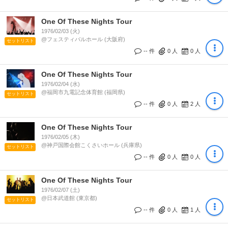
One Of These Nights Tour
1976/02/03 (火)
@フェスティバルホール (大阪府)
セットリスト
-- 件
0
人
0
人
One Of These Nights Tour
1976/02/04 (水)
@福岡市九電記念体育館 (福岡県)
セットリスト
-- 件
0
人
2
人
One Of These Nights Tour
1976/02/05 (木)
@神戸国際会館こくさいホール (兵庫県)
セットリスト
-- 件
0
人
0
人
One Of These Nights Tour
1976/02/07 (土)
@日本武道館 (東京都)
セットリスト
-- 件
0
人
1
人