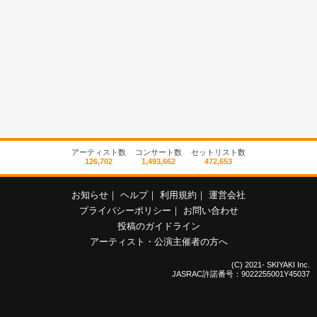
アーティスト数
コンサート数
セットリスト数
126,702
1,493,662
472,653
お知らせ
｜
ヘルプ
｜
利用規約
｜
運営会社
プライバシーポリシー
｜
お問い合わせ
投稿のガイドライン
アーティスト・公演主催者の方へ
(C) 2021- SKIYAKI Inc.
JASRAC許諾番号：9022255001Y45037