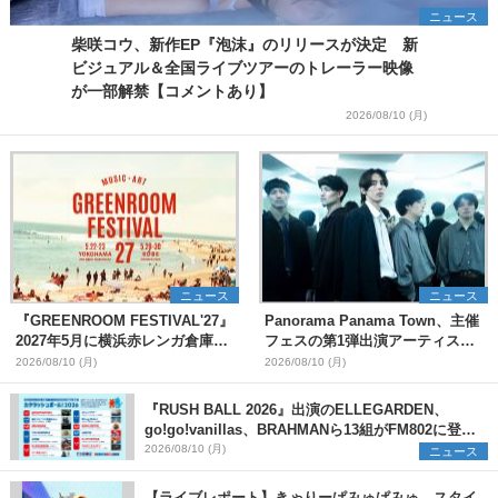
ニュース
柴咲コウ、新作EP『泡沫』のリリースが決定 新
ビジュアル＆全国ライブツアーのトレーラー映像
が一部解禁【コメントあり】
2026/08/10 (月)
ニュース
ニュース
『GREENROOM FESTIVAL'27』
Panorama Panama Town、主催
2027年5月に横浜赤レンガ倉庫、
フェスの第1弾出演アーティスト
神戸メリケンパークで開催決定
として愛はズボーン、夜の本気ダ
2026/08/10 (月)
2026/08/10 (月)
ンスらを発表 「plus∈you」の
MVも公開に
『RUSH BALL 2026』出演のELLEGARDEN、
go!go!vanillas、BRAHMANら13組がFM802に登
場、他出演アーティストの“渾身の1曲”をセレクト
2026/08/10 (月)
ニュース
【ライブレポート】きゃりーぱみゅぱみゅ、スタイ