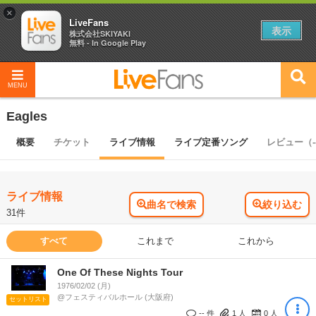
×
LiveFans
表示
株式会社SKIYAKI
無料 - In Google Play
MENU
Eagles
概要
チケット
ライブ情報
ライブ定番ソング
レビュー（-
ライブ情報
曲名で検索
絞り込む
31件
すべて
これまで
これから
One Of These Nights Tour
1976/02/02 (月)
@フェスティバルホール (大阪府)
セットリスト
-- 件
1
人
0
人