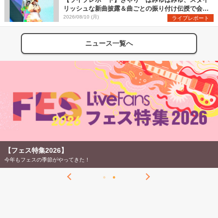
リッシュな新曲披露＆曲ごとの振り付け伝授で会場
を盛り上げまくる！＜LuckyFes’26＞
2026/08/10 (月)
ライブレポート
ニュース一覧へ
【フェス特集2026】
今年もフェスの季節がやってきた！