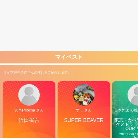
マイベスト
ライブ好きの皆さんの推しをご紹介します。
yumemocha さん
すう さん
日本外送TG搜@
浜田省吾
SUPER BEAVER
東京スカパ
ケストラ 
TOUR「V
Carn
2026/08/07 
Ha