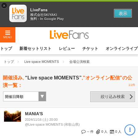
×
LiveFans
表示
株式会社SKIYAKI
無料 - In Google Play
MENU
トップ
新着セットリスト
レビュー
チケット
オンラインライブ
トップ
Live space MOMENTS
会場公演検索
開催済み,
“Live space MOMENTS”
,"オンライン配信"の公
演一覧：
11件
絞り込み検索
MANIA'S
2024/11/16 (土) 20:00
@Live space MOMENTS (和歌山県)
-- 件
0
人
0
人