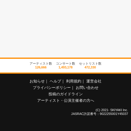
アーティスト数
コンサート数
セットリスト数
126,666
1,493,178
472,330
お知らせ
｜
ヘルプ
｜
利用規約
｜
運営会社
プライバシーポリシー
｜
お問い合わせ
投稿のガイドライン
アーティスト・公演主催者の方へ
(C) 2021- SKIYAKI Inc.
JASRAC許諾番号：9022255001Y45037