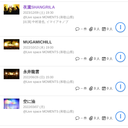
夜鷹SHANGRILA
2023/12/09 (土) 19:30
@Live space MOMENTS (和歌山県)
[出演] 中村達也, イマイアキノブ
-- 件
0
人
0
人
MUGAMICHILL
2022/10/13 (木) 19:00
@Live space MOMENTS (和歌山県)
-- 件
0
人
0
人
永井龍雲
2022/06/26 (日) 15:00
@Live space MOMENTS (和歌山県)
-- 件
0
人
0
人
空に油
2022/03/07 (月)
@Live space MOMENTS (和歌山県)
-- 件
0
人
0
人