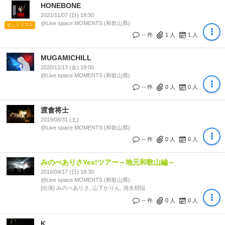
HONEBONE
2021/11/07 (日) 18:30
@Live space MOMENTS (和歌山県)
セットリスト
-- 件
1
人
1
人
MUGAMICHILL
2020/11/13 (金) 19:00
@Live space MOMENTS (和歌山県)
-- 件
0
人
0
人
渡會将士
2019/08/31 (土)
@Live space MOMENTS (和歌山県)
-- 件
0
人
0
人
みのべありさYes!ツアー～地元和歌山編～
2016/04/17 (日) 18:30
@Live space MOMENTS (和歌山県)
[出演] みのべありさ, 山下かりん, 清水煩悩
-- 件
0
人
0
人
K