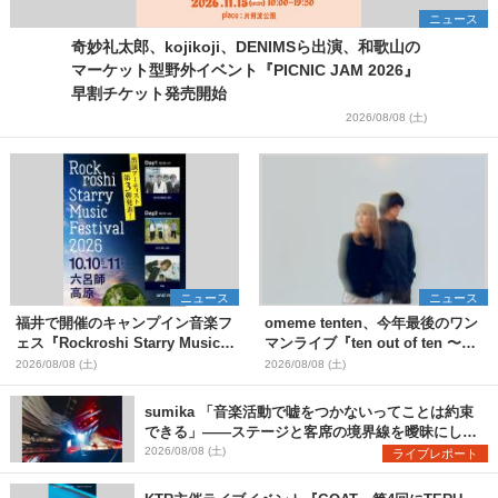
ニュース
奇妙礼太郎、kojikoji、DENIMSら出演、和歌山の
マーケット型野外イベント『PICNIC JAM 2026』
早割チケット発売開始
2026/08/08 (土)
ニュース
ニュース
福井で開催のキャンプイン音楽フ
omeme tenten、今年最後のワン
ェス『Rockroshi Starry Music
マンライブ『ten out of ten 〜
Festival 2026』第3弾出演者とし
one man〜』を11月に開催決定
2026/08/08 (土)
2026/08/08 (土)
てSCOOBIE DO、かりゆし58、
Reiを発表
sumika 「音楽活動で嘘をつかないってことは約束
できる」――ステージと客席の境界線を曖昧にし
た、ツアーファイナル武道館公演レポート
2026/08/08 (土)
ライブレポート