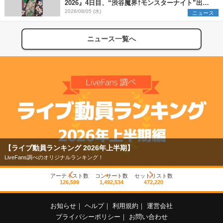
2026』4日目、“渋谷魔界†モンスターナイト”出演6
組を発表
2026/08/05 (水)
ニュース
ニュース一覧へ
【ライブ動員ランキング 2026年上半期】
LiveFans調べのオリジナルランキング！
アーティスト数
コンサート数
セットリスト数
126,599
1,492,534
472,220
お知らせ
｜
ヘルプ
｜
利用規約
｜
運営会社
プライバシーポリシー
｜
お問い合わせ