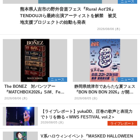
ニュース
熊本県人吉市の野外音楽フェス『Rural Act'26』
TENDOUJIら最終出演アーティストを解禁 被災
地支援プロジェクトの始動も発表
2026/08/06 (木)
ニュース
ニュース
The BONEZ 対バンツアー
静岡県焼津市であらたな夏フェス
『MATCHBOX2026』SiM、Fear,
『BON BON BON 2026』が開
and Loathing in Las Vegasら対
催 音楽ライブ×盆踊り×DJ×屋台
2026/08/06 (木)
2026/08/05 (水)
バンアーティストを一斉解禁
グルメ×ランタンナイトで彩る2日
間
【ライブレポート】yukaDD、圧巻の歌声と表現力
でトリを飾る＜WWS FESTIVAL vol.2＞
2026/08/05 (水)
ライブレポート
V系ハロウィンイベント『MASKED HALLOWEEN