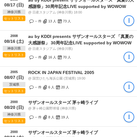
08/17 (日)
感謝祭」30周年記念LIVE supported by WOWOW
神奈川県
@ 日産スタジアム (神奈川県) 18:00
セットリスト
-- 件
13
人
73
人
2008
au by KDDI presents サザンオールスターズ 「真夏の
08/16 (土)
大感謝祭」 30周年記念LIVE supported by WOWOW
神奈川県
@ 日産スタジアム (神奈川県)
セットリスト
-- 件
16
人
70
人
2005
ROCK IN JAPAN FESTIVAL 2005
08/07 (日)
@ 国営ひたち海浜公園 (茨城県) 19:00
茨城県
-- 件
6
人
20
人
セットリスト
2000
サザンオールスターズ 茅ヶ崎ライブ
08/20 (日)
@ 茅ヶ崎公園野球場 (神奈川県)
神奈川県
-- 件
8
人
19
人
セットリスト
2000
サザンオールスターズ 茅ヶ崎ライブ