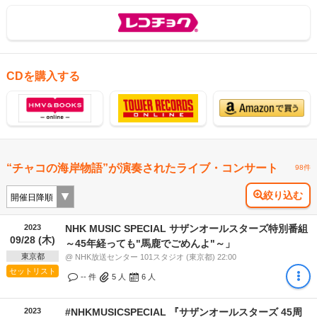
CDを購入する
“チャコの海岸物語”が演奏されたライブ・コンサート
98件
絞り込む
2023
NHK MUSIC SPECIAL サザンオールスターズ特別番組
09/28 (木)
～45年経っても"馬鹿でごめんよ"～」
東京都
@ NHK放送センター 101スタジオ (東京都) 22:00
セットリスト
-- 件
5
人
6
人
2023
#NHKMUSICSPECIAL 『サザンオールスターズ 45周