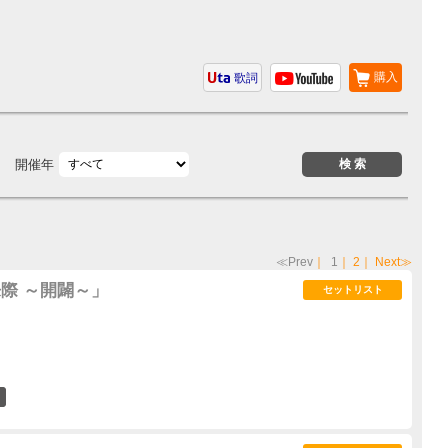
購入
歌詞
開催年
≪Prev
｜
1
｜
2
｜
Next≫
来際 ～開闢～」
セットリスト
4