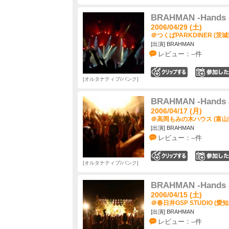
BRAHMAN -Hands a
2006/04/29 (土)
＠つくばPARKDINER (茨城
[出演] BRAHMAN
レビュー：--件
0
オルタナティブ/パンク
BRAHMAN -Hands a
2006/04/17 (月)
＠高岡もみの木ハウス (富山
[出演] BRAHMAN
レビュー：--件
0
オルタナティブ/パンク
BRAHMAN -Hands a
2006/04/15 (土)
＠春日井GSP STUDIO (愛知
[出演] BRAHMAN
レビュー：--件