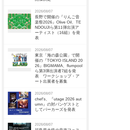
2026/08/07
長野で開催の『りんご音
楽祭2026』Olive Oil、TE
NDOUJIら第11弾出演ア
ーティスト（16組）を発
表
2026/08/07
東京「海の森公園」で開
催の『TOKYO ISLAND 20
26』BIGMAMA、flumpool
ら第3弾出演者7組を発
表 ワークショップ・ア
ート出展者を募集
2026/08/07
chef’s、『utage 2026 aut
umn』の対バンゲストと
してパーカーズを発表
2026/08/07