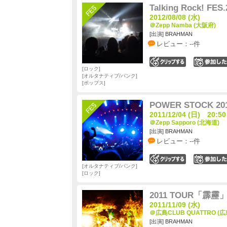
Talking Rock! FES.
2012/08/08 (水)
＠Zepp Namba (大阪府)
[出演] BRAHMAN
レビュー：--件
0
ロック
オルタナティブ/パンク
ポップス
POWER STOCK 20
2011/12/04 (日) 20:50
＠Zepp Sapporo (北海道)
[出演] BRAHMAN
レビュー：--件
0
オルタナティブ/パンク
ロック
2011 TOUR「霹靂
2011/11/09 (水)
＠広島CLUB QUATTRO (広
[出演] BRAHMAN