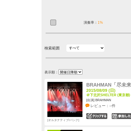
演奏率：
1%
検索範囲
表示順：
BRAHMAN「尽未
2015/08/09 (日)
＠下北沢SHELTER (東京都)
[出演] BRAHMAN
レビュー：--件
0
オルタナティブ/パンク