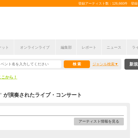
登録アーティスト数：126,660件 登録コ
ケット
オンラインライブ
編集部
レポート
ニュース
ラ
ここから！
新規
ジャンル検索
上半期編発表！
ここから！
上半期編発表！
”
が演奏されたライブ・コンサート
アーティスト情報を見る