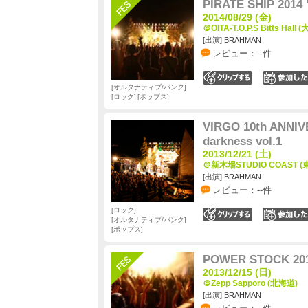
PIRATE SHIP 2014
2014/08/29 (金)
＠OITA-T.O.P.S Bitts Hall 
[出演] BRAHMAN
レビュー：--件
0
オルタナティブ/パンク
ロック
ポップス
VIRGO 10th ANNIV
darkness vol.1
2013/12/21 (土)
＠新木場STUDIO COAST (
[出演] BRAHMAN
レビュー：--件
ロック
0
オルタナティブ/パンク
ポップス
POWER STOCK 201
2013/12/15 (日)
＠Zepp Sapporo (北海道)
[出演] BRAHMAN