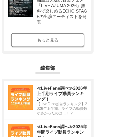
福島最大級の音楽フェス
『LIVE AZUMA 2026』無
料で楽しめるECHO STAG
Eの出演アーティストを発
表
もっと見る
編集部
≪LiveFans調べ≫2026年
上半期ライブ動員ランキ
ング！
【LiveFans独自ランキング】2
026年上半期、ライブの動員数
が多かったのは…！？
≪LiveFans調べ≫2025年
年間ライブ動員ランキン