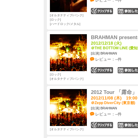
レビュー：--件
0
オルタナティブ/パンク
ロック
ハードロック/メタル
BRAHMAN presents 
2012/12/18 (火)
＠THE BOTTOM LINE (愛知
[出演] BRAHMAN
レビュー：--件
0
ロック
オルタナティブ/パンク
2012 Tour 「露命」
2012/11/08 (木) 19:00
＠Zepp DiverCity (東京都)
[出演] BRAHMAN
レビュー：--件
0
オルタナティブ/パンク