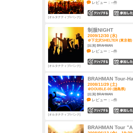
レビュー：--件
0
オルタナティブ/パンク
制服NIGHT
2009/12/30 (水)
＠下北沢SHELTER (東京都)
[出演] BRAHMAN
レビュー：--件
0
オルタナティブ/パンク
BRAHMAN Tour-Han
2008/11/29 (土)
＠DOUBLE-00 (徳島県)
[出演] BRAHMAN
レビュー：--件
0
オルタナティブ/パンク
BRAHMAN Tour "
2008/06/13 (金) 19:30