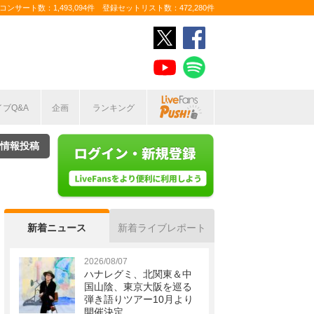
ンサート数：1,493,094件 登録セットリスト数：472,280件
イブQ&A
企画
ランキング
情報投稿
新着ニュース
新着ライブレポート
2026/08/07
ハナレグミ、北関東＆中
国山陰、東京大阪を巡る
弾き語りツアー10月より
開催決定