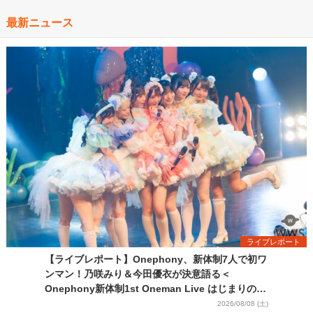
最新ニュース
ライブレポート
【ライブレポート】Onephony、新体制7人で初ワ
ンマン！乃咲みり＆今田優衣が決意語る＜
Onephony新体制1st Oneman Live はじまりの夏
＞
2026/08/08 (土)