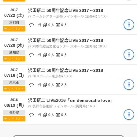
2017
沢田研二 50周年記念LIVE 2017～2018
07/22 (土)
@ ロームシアター京都 メインホール (京都府) 17:00
京都府
-- 件
0
人
0
人
セットリスト
2017
沢田研二 50周年記念LIVE 2017～2018
07/20 (木)
@ 刈谷市総合文化センター 大ホール (愛知県) 18:00
愛知県
-- 件
0
人
0
人
セットリスト
2017
沢田研二 50周年記念LIVE 2017～2018
07/16 (日)
@ NHKホール (東京都) 18:30
東京都
-- 件
0
人
2
人
セットリスト
2016
沢田研二 LIVE2016「un democratic love」
09/19 (月)
@ 長野市芸術館 メインホール (長野県) 16:00
長野県
-- 件
0
人
0
人
セットリスト