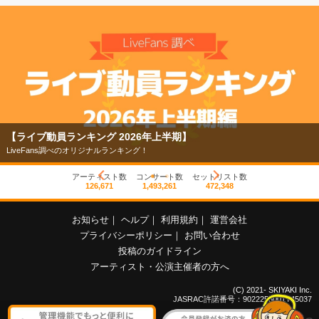
【ライブ動員ランキング 2026年上半期】
LiveFans調べのオリジナルランキング！
アーティスト数
コンサート数
セットリスト数
126,671
1,493,261
472,348
お知らせ
｜
ヘルプ
｜
利用規約
｜
運営会社
プライバシーポリシー
｜
お問い合わせ
投稿のガイドライン
アーティスト・公演主催者の方へ
(C) 2021- SKIYAKI Inc.
JASRAC許諾番号：9022255001Y45037