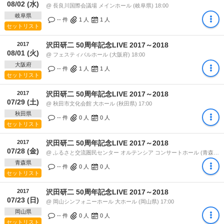
08/02 (水)
@ 長良川国際会議場 メインホール (岐阜県) 18:00
岐阜県
-- 件
1
人
1
人
セットリスト
2017
沢田研二 50周年記念LIVE 2017～2018
08/01 (火)
@ フェスティバルホール (大阪府) 18:00
大阪府
-- 件
1
人
1
人
セットリスト
2017
沢田研二 50周年記念LIVE 2017～2018
07/29 (土)
@ 秋田市文化会館 大ホール (秋田県) 17:00
秋田県
-- 件
0
人
0
人
セットリスト
2017
沢田研二 50周年記念LIVE 2017～2018
07/28 (金)
@ ふるさと交流圏民センター オルテンシア コンサートホール (青森県) 18:30
青森県
-- 件
0
人
0
人
セットリスト
2017
沢田研二 50周年記念LIVE 2017～2018
07/23 (日)
@ 岡山シンフォニーホール 大ホール (岡山県) 17:00
岡山県
-- 件
0
人
0
人
セットリスト