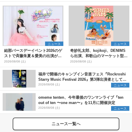
ニュース
ニュース
結那バースデーイベント2026のゲ
奇妙礼太郎、kojikoji、DENIMS
ストで斉藤朱夏＆愛美の出演が決
ら出演、和歌山のマーケット型野
定
外イベント『PICNIC JAM
2026/08/08 (土)
2026/08/08 (土)
2026』早割チケット発売開始
福井で開催のキャンプイン音楽フェス『Rockroshi
Starry Music Festival 2026』第3弾出演者として
SCOOBIE DO、かりゆし58、Reiを発表
2026/08/08 (土)
ニュース
omeme tenten、今年最後のワンマンライブ『ten
out of ten 〜one man〜』を11月に開催決定
2026/08/08 (土)
ニュース
ニュース一覧へ