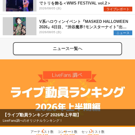
でトリを飾る＜WWS FESTIVAL vol.2＞
2026/08/05 (水)
ライブレポート
V系ハロウィンイベント『MASKED HALLOWEEN
2026』4日目、“渋谷魔界†モンスターナイト”出演6
組を発表
2026/08/05 (水)
ニュース
ニュース一覧へ
【ライブ動員ランキング 2026年上半期】
LiveFans調べのオリジナルランキング！
アーティスト数
コンサート数
セットリスト数