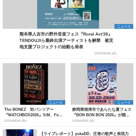
ニュース
熊本県人吉市の野外音楽フェス『Rural Act'26』
TENDOUJIら最終出演アーティストを解禁 被災
地支援プロジェクトの始動も発表
2026/08/06 (木)
ニュース
ニュース
The BONEZ 対バンツアー
静岡県焼津市であらたな夏フェス
『MATCHBOX2026』SiM、Fear,
『BON BON BON 2026』が開
and Loathing in Las Vegasら対
催 音楽ライブ×盆踊り×DJ×屋台
2026/08/06 (木)
2026/08/05 (水)
バンアーティストを一斉解禁
グルメ×ランタンナイトで彩る2日
間
【ライブレポート】yukaDD、圧巻の歌声と表現力