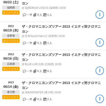
06/22 (土)
ヨン
福岡県
@ 福岡DRUM LOGOS (福岡県) 19:00
セットリスト
-- 件
0
人
1
人
2013
ザ・クロマニヨンズツアー 2013 イエティ対クロマニ
06/19 (水)
ヨン
長野県
@ 松本Sound Hall a.C (長野県) 19:00
セットリスト
-- 件
0
人
1
人
2013
ザ・クロマニヨンズツアー 2013 イエティ対クロマニ
06/16 (日)
ヨン
広島県
@ BLUE LIVE 広島 (広島県) 18:30
セットリスト
-- 件
0
人
0
人
2013
ザ・クロマニヨンズツアー 2013 イエティ対クロマニ
06/14 (金)
ヨン
香川県
@ 高松MONSTER (香川県) 19:00
セットリスト
-- 件
0
人
2
人