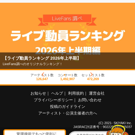
【ライブ動員ランキング 2026年上半期】
LiveFans調べのオリジナルランキング！
アーティスト数
コンサート数
セットリスト数
126,647
1,492,907
472,269
お知らせ
｜
ヘルプ
｜
利用規約
｜
運営会社
プライバシーポリシー
｜
お問い合わせ
投稿のガイドライン
アーティスト・公演主催者の方へ
(C) 2021- SKIYAKI Inc.
JASRAC許諾番号：9022255001Y45037