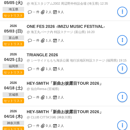
05/05 (火)
@ 埼玉スタジアム2002 周辺野外特設会場 (埼玉県) 12:35
埼玉県
-- 件
2
人
9
人
セットリスト
2026
ONE FES 2026 -IMIZU MUSIC FESTIVAL-
05/03 (日)
@ 海王丸パーク内 特設ステージ (富山県) 16:20
富山県
-- 件
1
人
7
人
セットリスト
2026
TRIANGLE 2026
04/25 (土)
@ シーサイドももち海浜公園 地行浜地区特設ステージ (福岡県) 19:15
福岡県
-- 件
1
人
5
人
セットリスト
2026
HEY-SMITH「新曲お披露目TOUR 2026」
04/18 (土)
@ 仙台Rensa (宮城県)
宮城県
-- 件
1
人
2
人
セットリスト
2026
HEY-SMITH「新曲お披露目TOUR 2026」
04/16 (木)
@ CLUB CITTA'川崎 (神奈川県)
神奈川県
-- 件
0
人
2
人
セットリスト