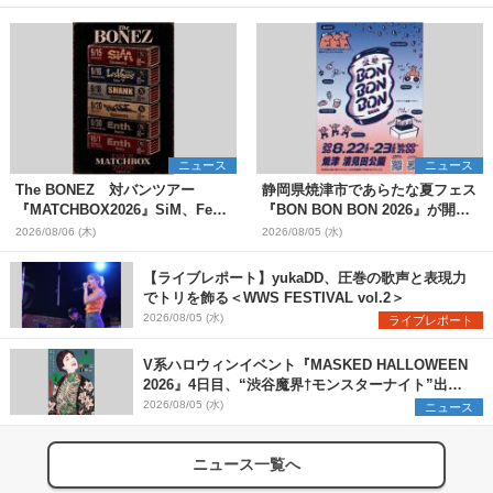
ニュース
ニュース
The BONEZ 対バンツアー
静岡県焼津市であらたな夏フェス
『MATCHBOX2026』SiM、Fear,
『BON BON BON 2026』が開
and Loathing in Las Vegasら対
催 音楽ライブ×盆踊り×DJ×屋台
2026/08/06 (木)
2026/08/05 (水)
バンアーティストを一斉解禁
グルメ×ランタンナイトで彩る2日
間
【ライブレポート】yukaDD、圧巻の歌声と表現力
でトリを飾る＜WWS FESTIVAL vol.2＞
2026/08/05 (水)
ライブレポート
V系ハロウィンイベント『MASKED HALLOWEEN
2026』4日目、“渋谷魔界†モンスターナイト”出演6
組を発表
2026/08/05 (水)
ニュース
ニュース一覧へ