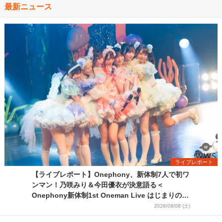
最新ニュース
ライブレポート
【ライブレポート】Onephony、新体制7人で初ワ
ンマン！乃咲みり＆今田優衣が決意語る＜
Onephony新体制1st Oneman Live はじまりの夏
＞
2026/08/08 (土)