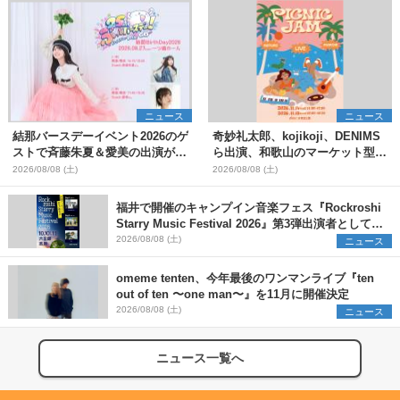
ニュース
ニュース
結那バースデーイベント2026のゲ
奇妙礼太郎、kojikoji、DENIMS
ストで斉藤朱夏＆愛美の出演が決
ら出演、和歌山のマーケット型野
定
外イベント『PICNIC JAM
2026/08/08 (土)
2026/08/08 (土)
2026』早割チケット発売開始
福井で開催のキャンプイン音楽フェス『Rockroshi
Starry Music Festival 2026』第3弾出演者として
SCOOBIE DO、かりゆし58、Reiを発表
2026/08/08 (土)
ニュース
omeme tenten、今年最後のワンマンライブ『ten
out of ten 〜one man〜』を11月に開催決定
2026/08/08 (土)
ニュース
ニュース一覧へ