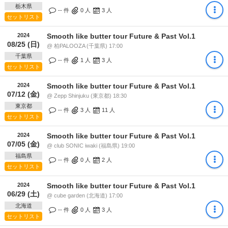
栃木県
-- 件
0
人
3
人
セットリスト
2024
Smooth like butter tour Future & Past Vol.1
08/25 (日)
@ 柏PALOOZA (千葉県) 17:00
千葉県
-- 件
1
人
3
人
セットリスト
2024
Smooth like butter tour Future & Past Vol.1
07/12 (金)
@ Zepp Shinjuku (東京都) 18:30
東京都
-- 件
3
人
11
人
セットリスト
2024
Smooth like butter tour Future & Past Vol.1
07/05 (金)
@ club SONIC iwaki (福島県) 19:00
福島県
-- 件
0
人
2
人
セットリスト
2024
Smooth like butter tour Future & Past Vol.1
06/29 (土)
@ cube garden (北海道) 17:00
北海道
-- 件
0
人
3
人
セットリスト