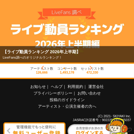
【ライブ動員ランキング 2026年上半期】
LiveFans調べのオリジナルランキング！
アーティスト数
コンサート数
セットリスト数
126,666
1,493,178
472,330
お知らせ
｜
ヘルプ
｜
利用規約
｜
運営会社
プライバシーポリシー
｜
お問い合わせ
投稿のガイドライン
アーティスト・公演主催者の方へ
(C) 2021- SKIYAKI Inc.
JASRAC許諾番号：9022255001Y45037