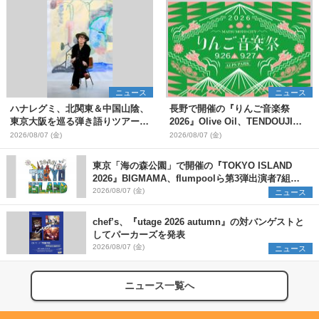
ニュース
ニュース
ハナレグミ、北関東＆中国山陰、
長野で開催の『りんご音楽祭
東京大阪を巡る弾き語りツアー10
2026』Olive Oil、TENDOUJIら
月より開催決定
第11弾出演アーティスト（16組）
2026/08/07 (金)
2026/08/07 (金)
を発表
東京「海の森公園」で開催の『TOKYO ISLAND
2026』BIGMAMA、flumpoolら第3弾出演者7組を
発表 ワークショップ・アート出展者を募集
2026/08/07 (金)
ニュース
chef’s、『utage 2026 autumn』の対バンゲストと
してパーカーズを発表
2026/08/07 (金)
ニュース
ニュース一覧へ