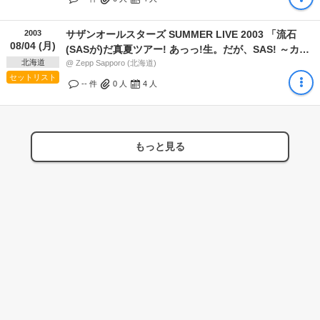
2003
サザンオールスターズ SUMMER LIVE 2003 「流石
08/04 (月)
(SASが)だ真夏ツアー! あっっ!生。だが、SAS! ～カー
北海道
ニバル出るバニーか!?～」
@ Zepp Sapporo (北海道)
セットリスト
-- 件
0
人
4
人
もっと見る