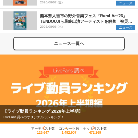
決定
2026/08/07 (金)
ニュース
熊本県人吉市の野外音楽フェス『Rural Act'26』
TENDOUJIら最終出演アーティストを解禁 被災地
支援プロジェクトの始動も発表
2026/08/06 (木)
ニュース
ニュース一覧へ
【ライブ動員ランキング 2026年上半期】
LiveFans調べのオリジナルランキング！
アーティスト数
コンサート数
セットリスト数
126,647
1,492,907
472,269