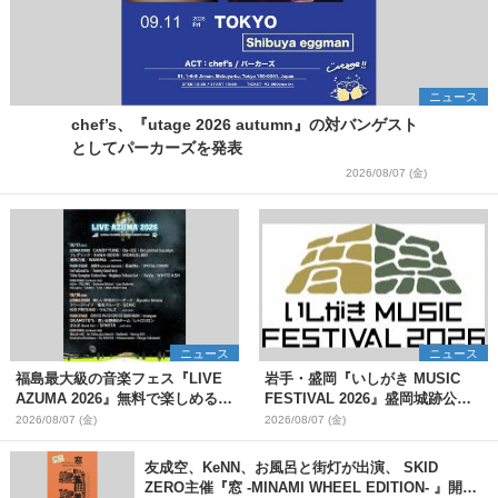
ニュース
chef’s、『utage 2026 autumn』の対バンゲスト
としてパーカーズを発表
2026/08/07 (金)
ニュース
ニュース
福島最大級の音楽フェス『LIVE
岩手・盛岡『いしがき MUSIC
AZUMA 2026』無料で楽しめる
FESTIVAL 2026』盛岡城跡公園
ECHO STAGEの出演アーティス
会場のタイムテーブル解禁
2026/08/07 (金)
2026/08/07 (金)
トを発表
友成空、KeNN、お風呂と街灯が出演、 SKID
ZERO主催『窓 -MINAMI WHEEL EDITION- 』開催