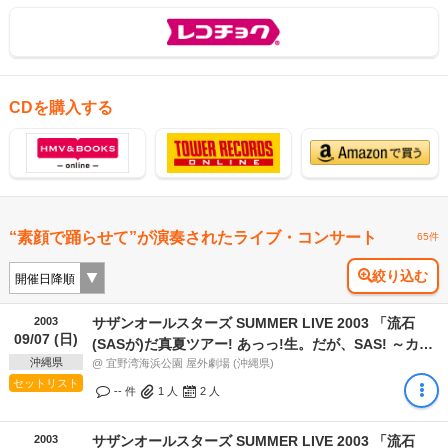
CDを購入する
“素顔で踊らせて”が演奏されたライブ・コンサート
65件
絞り込む
2003
サザンオールスターズ SUMMER LIVE 2003 「流石
09/07 (日)
(SASが)だ真夏ツアー! あっっ!生。だが、SAS! ～カー
沖縄県
ニバル出るバニーか!?～」
@ 宜野湾海浜公園 屋外劇場 (沖縄県)
セットリスト
-- 件
1
人
2
人
2003
サザンオールスターズ SUMMER LIVE 2003 「流石