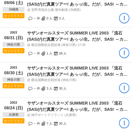
09/06 (土)
(SASが)だ真夏ツアー! あっっ!生。だが、SAS! ～カー
沖縄県
ニバル出るバニーか!?～」
@ 宜野湾海浜公園 屋外劇場 (沖縄県)
セットリスト
-- 件
0
人
3
人
2003
サザンオールスターズ SUMMER LIVE 2003 「流石
08/31 (日)
(SASが)だ真夏ツアー! あっっ!生。だが、SAS! ～カー
神奈川県
ニバル出るバニーか!?～」
@ 横浜国際総合競技場 (神奈川県) 17:30
セットリスト
-- 件
1
人
28
人
2003
サザンオールスターズ SUMMER LIVE 2003 「流石
08/30 (土)
(SASが)だ真夏ツアー! あっっ!生。だが、SAS! ～カー
神奈川県
ニバル出るバニーか!?～」
@ 横浜国際総合競技場 (神奈川県)
セットリスト
-- 件
3
人
30
人
2003
サザンオールスターズ SUMMER LIVE 2003 「流石
08/24 (日)
(SASが)だ真夏ツアー! あっっ!生。だが、SAS! ～カー
兵庫県
ニバル出るバニーか!?～」
@ 神戸ポートアイランド (兵庫県)
セットリスト
-- 件
7
人
30
人