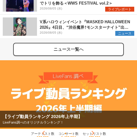
でトリを飾る＜WWS FESTIVAL vol.2＞
2026/08/05 (水)
ライブレポート
V系ハロウィンイベント『MASKED HALLOWEEN
2026』4日目、“渋谷魔界†モンスターナイト”出演6
組を発表
2026/08/05 (水)
ニュース
ニュース一覧へ
【ライブ動員ランキング 2026年上半期】
LiveFans調べのオリジナルランキング！
アーティスト数
コンサート数
セットリスト数