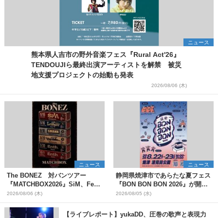
ニュース
熊本県人吉市の野外音楽フェス『Rural Act'26』
TENDOUJIら最終出演アーティストを解禁 被災
地支援プロジェクトの始動も発表
2026/08/06 (木)
ニュース
ニュース
The BONEZ 対バンツアー
静岡県焼津市であらたな夏フェス
『MATCHBOX2026』SiM、Fear,
『BON BON BON 2026』が開
and Loathing in Las Vegasら対
催 音楽ライブ×盆踊り×DJ×屋台
2026/08/06 (木)
2026/08/05 (水)
バンアーティストを一斉解禁
グルメ×ランタンナイトで彩る2日
間
【ライブレポート】yukaDD、圧巻の歌声と表現力