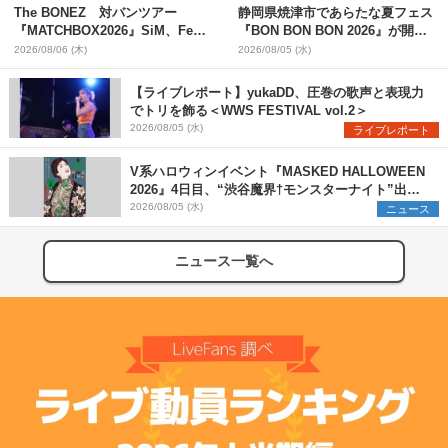
The BONEZ 対バンツアー
静岡県焼津市であらたな夏フェス
『MATCHBOX2026』SiM、Fear,
『BON BON BON 2026』が開
and Loathing in Las Vegasら対
催 音楽ライブ×盆踊り×DJ×屋台
2026/08/06 (木)
2026/08/05 (水)
バンアーティストを一斉解禁
グルメ×ランタンナイトで彩る2日
間
【ライブレポート】yukaDD、圧巻の歌声と表現力
でトリを飾る＜WWS FESTIVAL vol.2＞
2026/08/05 (水)
ライブレポート
V系ハロウィンイベント『MASKED HALLOWEEN
2026』4日目、“渋谷魔界†モンスターナイト”出演6
組を発表
2026/08/05 (水)
ニュース
ニュース一覧へ