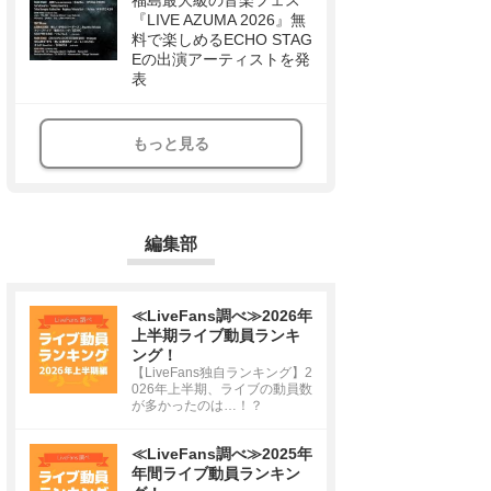
福島最大級の音楽フェス
『LIVE AZUMA 2026』無
料で楽しめるECHO STAG
Eの出演アーティストを発
表
もっと見る
編集部
≪LiveFans調べ≫2026年
上半期ライブ動員ランキ
ング！
【LiveFans独自ランキング】2
026年上半期、ライブの動員数
が多かったのは…！？
≪LiveFans調べ≫2025年
年間ライブ動員ランキン