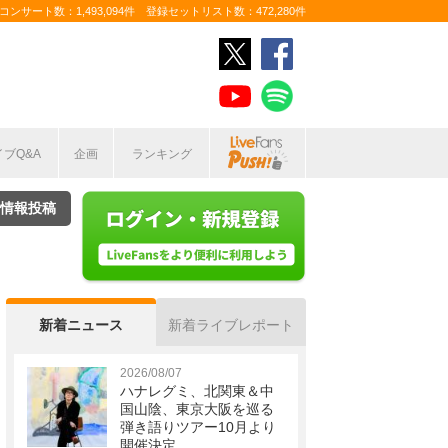
ンサート数：1,493,094件 登録セットリスト数：472,280件
イブQ&A
企画
ランキング
情報投稿
新着ニュース
新着ライブレポート
2026/08/07
ハナレグミ、北関東＆中
国山陰、東京大阪を巡る
弾き語りツアー10月より
開催決定