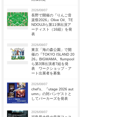
2026/08/07
長野で開催の『りんご音
楽祭2026』Olive Oil、TE
NDOUJIら第11弾出演ア
ーティスト（16組）を発
表
2026/08/07
東京「海の森公園」で開
催の『TOKYO ISLAND 20
26』BIGMAMA、flumpool
ら第3弾出演者7組を発
表 ワークショップ・ア
ート出展者を募集
2026/08/07
chef’s、『utage 2026 aut
umn』の対バンゲストと
してパーカーズを発表
2026/08/07