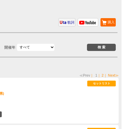
購入
歌詞
開催年
≪Prev
｜
1
｜
2
｜
Next≫
セットリスト
県)
0