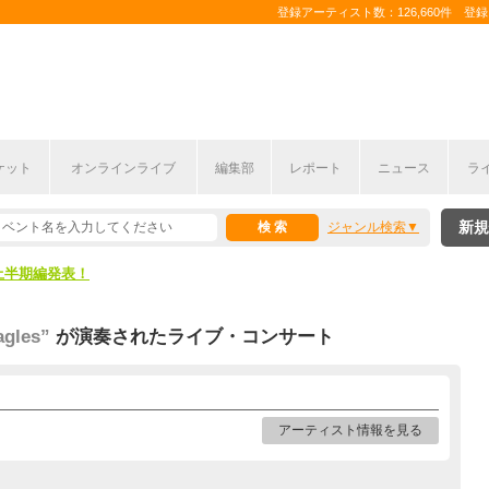
登録アーティスト数：126,660件 登録コ
ケット
オンラインライブ
編集部
レポート
ニュース
ラ
新規
ジャンル検索
ここから！
上半期編発表！
ここから！
agles”
が演奏されたライブ・コンサート
上半期編発表！
アーティスト情報を見る