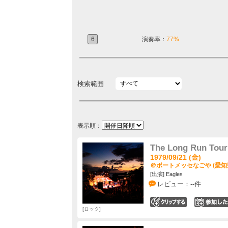
6
演奏率：
77%
検索範囲
表示順：
The Long Run Tour
1979/09/21 (金)
＠ポートメッセなごや (愛知
[出演] Eagles
レビュー：--件
0
ロック