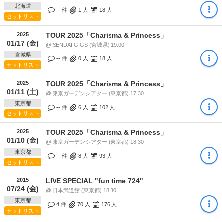
北海道
-- 件
1
人
18
人
セットリスト
2025
TOUR 2025「Charisma & Princess」
01/17 (金)
@ SENDAI GIGS (宮城県) 19:00
宮城県
-- 件
0
人
18
人
セットリスト
2025
TOUR 2025「Charisma & Princess」
01/11 (土)
@ 東京ガーデンシアター (東京都) 17:30
東京都
-- 件
6
人
102
人
セットリスト
2025
TOUR 2025「Charisma & Princess」
01/10 (金)
@ 東京ガーデンシアター (東京都) 18:30
東京都
-- 件
8
人
93
人
セットリスト
2015
LIVE SPECIAL "fun time 724"
07/24 (金)
@ 日本武道館 (東京都) 18:30
東京都
4 件
70
人
176
人
セットリスト