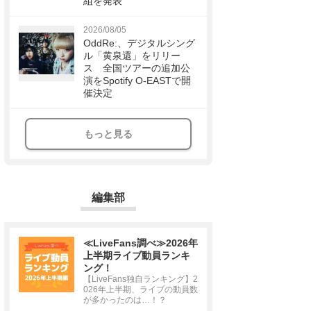
組を発表
2026/08/05
OddRe:、デジタルシング
ル「黄泉還」をリリー
ス 全国ツアーの追加公
演をSpotify O-EASTで開
催決定
もっと見る
編集部
≪LiveFans調べ≫2026年
上半期ライブ動員ランキ
ング！
【LiveFans独自ランキング】2
026年上半期、ライブの動員数
が多かったのは…！？