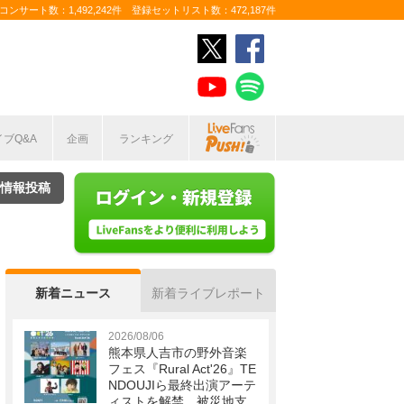
ンサート数：1,492,242件 登録セットリスト数：472,187件
イブQ&A
企画
ランキング
情報投稿
新着ニュース
新着ライブレポート
2026/08/06
熊本県人吉市の野外音楽
フェス『Rural Act'26』TE
NDOUJIら最終出演アーテ
ィストを解禁 被災地支