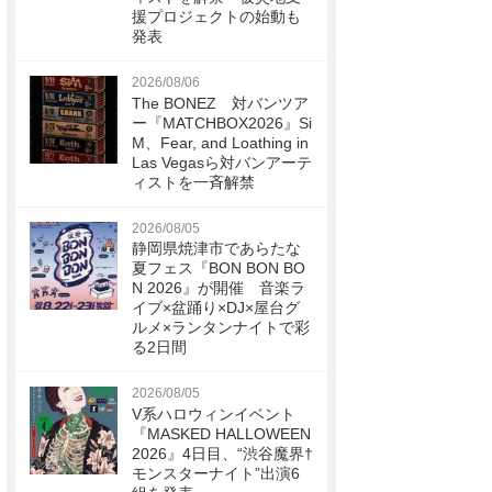
援プロジェクトの始動も
発表
2026/08/06
The BONEZ 対バンツア
ー『MATCHBOX2026』Si
M、Fear, and Loathing in
Las Vegasら対バンアーテ
ィストを一斉解禁
2026/08/05
静岡県焼津市であらたな
夏フェス『BON BON BO
N 2026』が開催 音楽ラ
イブ×盆踊り×DJ×屋台グ
ルメ×ランタンナイトで彩
る2日間
2026/08/05
V系ハロウィンイベント
『MASKED HALLOWEEN
2026』4日目、“渋谷魔界†
モンスターナイト”出演6