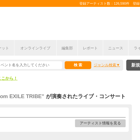
登録アーティスト数：126,590件 登録コ
ケット
オンラインライブ
編集部
レポート
ニュース
ラ
ここから！
新規
ジャンル検索
上半期編発表！
ここから！
上半期編発表！
om EXILE TRIBE”
が演奏されたライブ・コンサート
アーティスト情報を見る