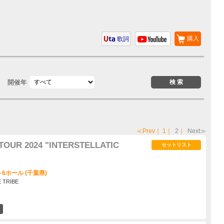
購入
歌詞
開催年
≪Prev
｜
1
｜
2
｜
Next≫
TOUR 2024 "INTERSTELLATIC
セットリスト
6ホール (千葉県)
E TRIBE
5