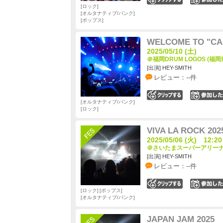
ロック
オルタナティブ/パンク
ポップス
WELCOME TO "CA
2025/05/10 (土)
＠福岡DRUM LOGOS (福岡
[出演] HEY-SMITH
レビュー：--件
0
オルタナティブ/パンク
ロック
VIVA LA ROCK 202
2025/05/06 (火) 12:20
＠さいたまスーパーアリーナ 
[出演] HEY-SMITH
レビュー：--件
0
ロック
ポップス
オルタナティブ/パンク
JAPAN JAM 2025