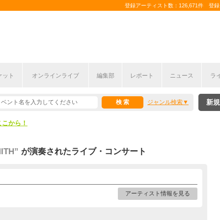
登録アーティスト数：126,671件 登録コ
ケット
オンラインライブ
編集部
レポート
ニュース
ラ
ここから！
新規
ジャンル検索
上半期編発表！
ここから！
上半期編発表！
MITH”
が演奏されたライブ・コンサート
アーティスト情報を見る