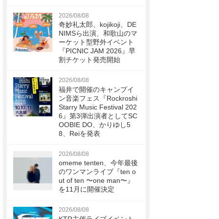
2026/08/08
奇妙礼太郎、kojikoji、DE
NIMSら出演、和歌山のマ
ーケット型野外イベント
『PICNIC JAM 2026』早
割チケット発売開始
2026/08/08
福井で開催のキャンプイ
ン音楽フェス『Rockroshi
Starry Music Festival 202
6』第3弾出演者としてSC
OOBIE DO、かりゆし5
8、Reiを発表
2026/08/08
omeme tenten、今年最後
のワンマンライブ『ten o
ut of ten 〜one man〜』
を11月に開催決定
2026/08/08