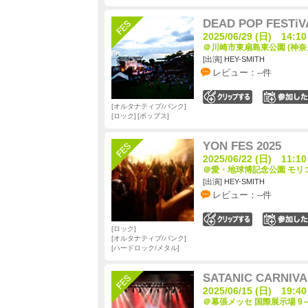
DEAD POP FESTiV
2025/06/29 (日) 14:10
＠川崎市東扇島東公園 (神奈
[出演] HEY-SMITH
レビュー：--件
0
オルタナティブ/パンク
ロック
ポップス
YON FES 2025
2025/06/22 (日) 11:10
＠愛・地球博記念公園 モリコ
[出演] HEY-SMITH
レビュー：--件
0
ロック
オルタナティブ/パンク
ハードロック/メタル
SATANIC CARNIVA
2025/06/15 (日) 19:40
＠幕張メッセ 国際展示場 9～