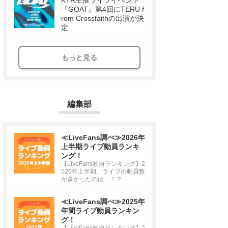
KTR主催ライブイベント
『GOAT』第4回にTERU f
rom Crossfaithの出演が決
定
もっと見る
編集部
≪LiveFans調べ≫2026年
上半期ライブ動員ランキ
ング！
【LiveFans独自ランキング】2
026年上半期、ライブの動員数
が多かったのは…！？
≪LiveFans調べ≫2025年
年間ライブ動員ランキン
グ！
【LiveFans独自ランキング】2