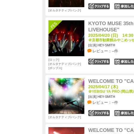
0
オルタナティブ/パンク
KYOTO MUSE 35th A
LIVEHOUSE"
2025/04/20 (日) 14:30
＠京都市勧業館みやこめっせ 
[出演] HEY-SMITH
レビュー：--件
ロック
0
オルタナティブ/パンク
ポップス
WELCOME TO "CA
2025/04/17 (木)
＠YEBISU YA PRO (岡山県)
[出演] HEY-SMITH
レビュー：--件
0
オルタナティブ/パンク
WELCOME TO "CA