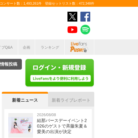
ンサート数：1,493,261件 登録セットリスト数：472,348件
イブQ&A
企画
ランキング
情報投稿
新着ニュース
新着ライブレポート
2026/08/08
結那バースデーイベント2
026のゲストで斉藤朱夏＆
愛美の出演が決定