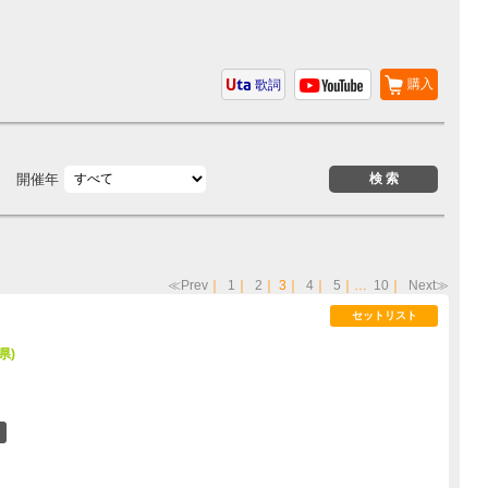
購入
歌詞
開催年
≪Prev
｜
1
｜
2
｜
3
｜
4
｜
5
｜…
10
｜
Next≫
セットリスト
県)
7