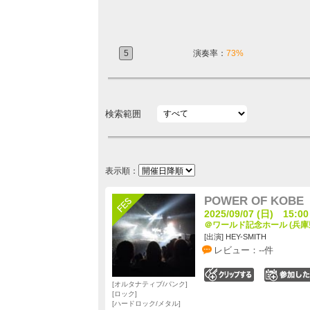
5
演奏率：
73%
検索範囲
表示順：
POWER OF KOBE
2025/09/07 (日) 15:00
＠ワールド記念ホール (兵庫
[出演] HEY-SMITH
レビュー：--件
0
オルタナティブ/パンク
ロック
ハードロック/メタル