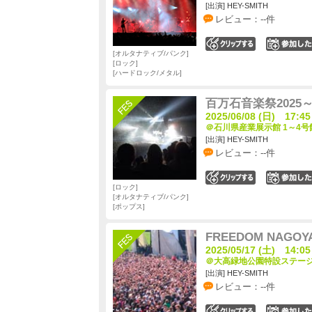
[出演] HEY-SMITH
レビュー：--件
0
オルタナティブ/パンク
ロック
ハードロック/メタル
百万石音楽祭202
2025/06/08 (日) 17:45
＠石川県産業展示館 1～4号館
[出演] HEY-SMITH
レビュー：--件
0
ロック
オルタナティブ/パンク
ポップス
FREEDOM NAGOYA
2025/05/17 (土) 14:05
＠大高緑地公園特設ステージ 
[出演] HEY-SMITH
レビュー：--件
0