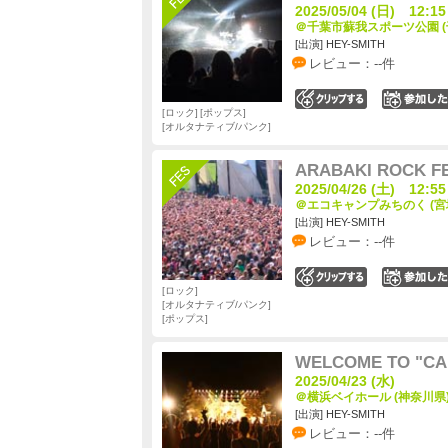
2025/05/04 (日) 12:15
＠千葉市蘇我スポーツ公園 (
[出演] HEY-SMITH
レビュー：--件
0
ロック
ポップス
オルタナティブ/パンク
ARABAKI ROCK FE
2025/04/26 (土) 12:55
＠エコキャンプみちのく (宮
[出演] HEY-SMITH
レビュー：--件
0
ロック
オルタナティブ/パンク
ポップス
WELCOME TO "CA
2025/04/23 (水)
＠横浜ベイホール (神奈川県
[出演] HEY-SMITH
レビュー：--件