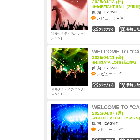
2025/04/13 (日)
＠金沢EIGHT HALL (石川県
[出演] HEY-SMITH
レビュー：--件
0
オルタナティブ/パンク
ロック
WELCOME TO "CA
2025/04/11 (金)
＠NIIGATA LOTS (新潟県)
[出演] HEY-SMITH
レビュー：--件
0
オルタナティブ/パンク
ロック
WELCOME TO "CA
2025/04/07 (月)
＠GORILLA HALL OSAKA
[出演] HEY-SMITH
レビュー：--件