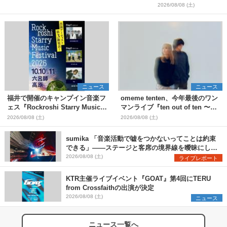
2026/08/08 (土)
ニュース
ニュース
福井で開催のキャンプイン音楽フ
omeme tenten、今年最後のワン
ェス『Rockroshi Starry Music
マンライブ『ten out of ten 〜
Festival 2026』第3弾出演者とし
one man〜』を11月に開催決定
2026/08/08 (土)
2026/08/08 (土)
てSCOOBIE DO、かりゆし58、
Reiを発表
sumika 「音楽活動で嘘をつかないってことは約束
できる」――ステージと客席の境界線を曖昧にし
た、ツアーファイナル武道館公演レポート
2026/08/08 (土)
ライブレポート
KTR主催ライブイベント『GOAT』第4回にTERU
from Crossfaithの出演が決定
2026/08/08 (土)
ニュース
ニュース一覧へ