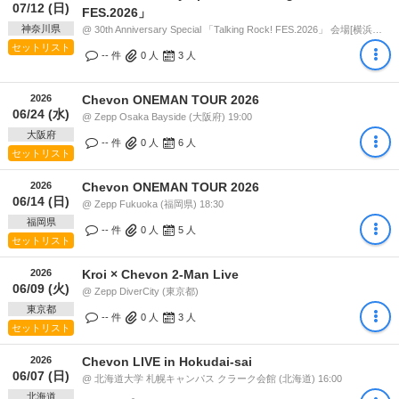
07/12 (日)
FES.2026」
神奈川県
@ 30th Anniversary Special 「Talking Rock! FES.2026」 会場[横浜アリーナ / 新横浜NEW SIDE BEACH!!] (神奈川県) 16:30
セットリスト
-- 件
0
人
3
人
2026
Chevon ONEMAN TOUR 2026
06/24 (水)
@ Zepp Osaka Bayside (大阪府) 19:00
大阪府
-- 件
0
人
6
人
セットリスト
2026
Chevon ONEMAN TOUR 2026
06/14 (日)
@ Zepp Fukuoka (福岡県) 18:30
福岡県
-- 件
0
人
5
人
セットリスト
2026
Kroi × Chevon 2-Man Live
06/09 (火)
@ Zepp DiverCity (東京都)
東京都
-- 件
0
人
3
人
セットリスト
2026
Chevon LIVE in Hokudai-sai
06/07 (日)
@ 北海道大学 札幌キャンパス クラーク会館 (北海道) 16:00
北海道