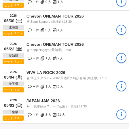
-- 件
0
人
1
人
セットリスト
2026
Chevon ONEMAN TOUR 2026
05/30 (土)
@ Zepp Sapporo (北海道) 18:30
北海道
-- 件
0
人
4
人
セットリスト
2026
Chevon ONEMAN TOUR 2026
05/22 (金)
@ Zepp Nagoya (愛知県) 19:00
愛知県
-- 件
1
人
7
人
セットリスト
2026
VIVA LA ROCK 2026
05/04 (月)
@ 埼玉スタジアム2002 周辺野外特設会場 (埼玉県) 17:05
埼玉県
-- 件
1
人
8
人
セットリスト
2026
JAPAN JAM 2026
05/03 (日)
@ 千葉市蘇我スポーツ公園 (千葉県) 11:30
千葉県
-- 件
3
人
21
人
セットリスト