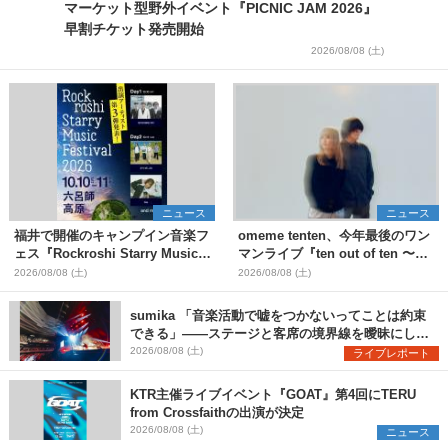
マーケット型野外イベント『PICNIC JAM 2026』
早割チケット発売開始
2026/08/08 (土)
ニュース
ニュース
福井で開催のキャンプイン音楽フ
omeme tenten、今年最後のワン
ェス『Rockroshi Starry Music
マンライブ『ten out of ten 〜
Festival 2026』第3弾出演者とし
one man〜』を11月に開催決定
2026/08/08 (土)
2026/08/08 (土)
てSCOOBIE DO、かりゆし58、
Reiを発表
sumika 「音楽活動で嘘をつかないってことは約束
できる」――ステージと客席の境界線を曖昧にし
た、ツアーファイナル武道館公演レポート
2026/08/08 (土)
ライブレポート
KTR主催ライブイベント『GOAT』第4回にTERU
from Crossfaithの出演が決定
2026/08/08 (土)
ニュース