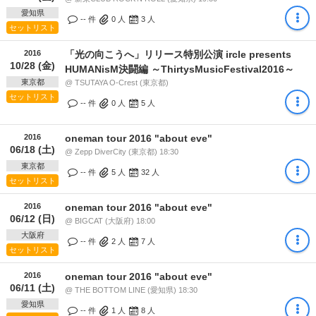
愛知県
-- 件
0
人
3
人
セットリスト
2016
「光の向こうへ」リリース特別公演 ircle presents
10/28 (金)
HUMANisM決闘編 ～ThirtysMusicFestival2016～
東京都
@ TSUTAYA O-Crest (東京都)
セットリスト
-- 件
0
人
5
人
2016
oneman tour 2016 "about eve"
06/18 (土)
@ Zepp DiverCity (東京都) 18:30
東京都
-- 件
5
人
32
人
セットリスト
2016
oneman tour 2016 "about eve"
06/12 (日)
@ BIGCAT (大阪府) 18:00
大阪府
-- 件
2
人
7
人
セットリスト
2016
oneman tour 2016 "about eve"
06/11 (土)
@ THE BOTTOM LINE (愛知県) 18:30
愛知県
-- 件
1
人
8
人