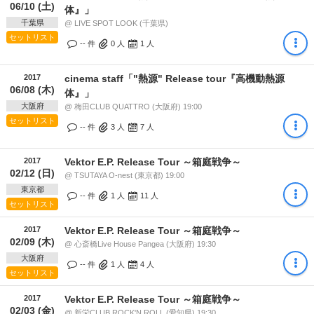
06/10 (土)
体』」
千葉県
@ LIVE SPOT LOOK (千葉県)
セットリスト
-- 件
0
人
1
人
2017
cinema staff「"熱源" Release tour『高機動熱源
06/08 (木)
体』」
大阪府
@ 梅田CLUB QUATTRO (大阪府) 19:00
セットリスト
-- 件
3
人
7
人
2017
Vektor E.P. Release Tour ～箱庭戦争～
02/12 (日)
@ TSUTAYA O-nest (東京都) 19:00
東京都
-- 件
1
人
11
人
セットリスト
2017
Vektor E.P. Release Tour ～箱庭戦争～
02/09 (木)
@ 心斎橋Live House Pangea (大阪府) 19:30
大阪府
-- 件
1
人
4
人
セットリスト
2017
Vektor E.P. Release Tour ～箱庭戦争～
02/03 (金)
@ 新栄CLUB ROCK'N ROLL (愛知県) 19:30