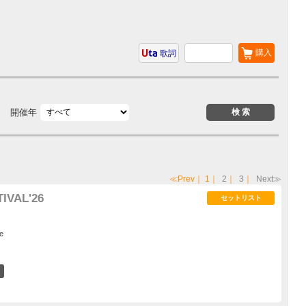
購入
歌詞
開催年
≪Prev
｜
1
｜
2
｜
3
｜
Next≫
IVAL'26
セットリスト
e
2