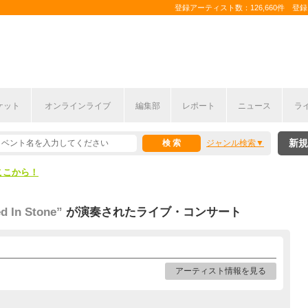
登録アーティスト数：126,660件 登録コ
ケット
オンラインライブ
編集部
レポート
ニュース
ラ
ここから！
新規
ジャンル検索
上半期編発表！
ここから！
上半期編発表！
d In Stone”
が演奏されたライブ・コンサート
アーティスト情報を見る