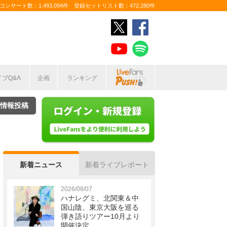
ンサート数：1,493,094件 登録セットリスト数：472,280件
イブQ&A
企画
ランキング
情報投稿
新着ニュース
新着ライブレポート
2026/08/07
ハナレグミ、北関東＆中
国山陰、東京大阪を巡る
弾き語りツアー10月より
開催決定