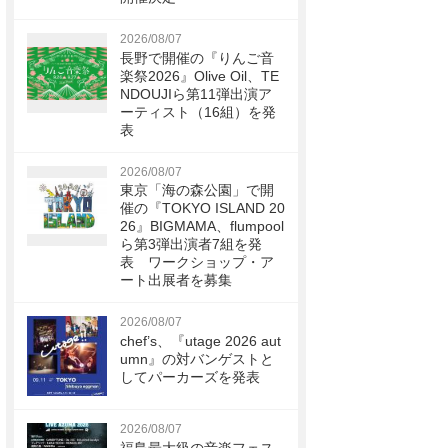
2026/08/07
長野で開催の『りんご音
楽祭2026』Olive Oil、TE
NDOUJIら第11弾出演ア
ーティスト（16組）を発
表
2026/08/07
東京「海の森公園」で開
催の『TOKYO ISLAND 20
26』BIGMAMA、flumpool
ら第3弾出演者7組を発
表 ワークショップ・ア
ート出展者を募集
2026/08/07
chef’s、『utage 2026 aut
umn』の対バンゲストと
してパーカーズを発表
2026/08/07