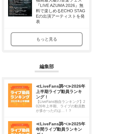
福島最大級の音楽フェス
『LIVE AZUMA 2026』無
料で楽しめるECHO STAG
Eの出演アーティストを発
表
もっと見る
編集部
≪LiveFans調べ≫2026年
上半期ライブ動員ランキ
ング！
【LiveFans独自ランキング】2
026年上半期、ライブの動員数
が多かったのは…！？
≪LiveFans調べ≫2025年
年間ライブ動員ランキン