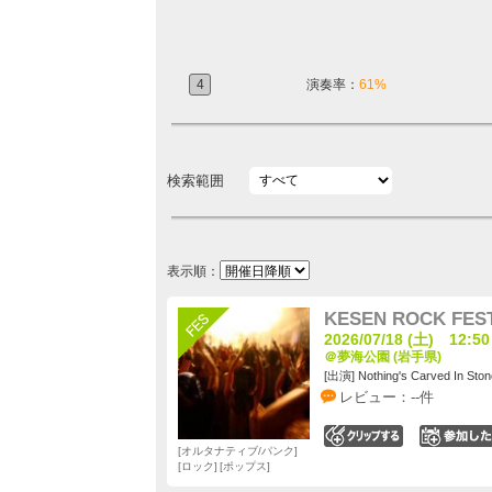
4
演奏率：
61%
検索範囲
表示順：
KESEN ROCK FEST
2026/07/18 (土) 12:50
＠夢海公園 (岩手県)
[出演] Nothing's Carved In Ston
レビュー：--件
0
オルタナティブ/パンク
ロック
ポップス