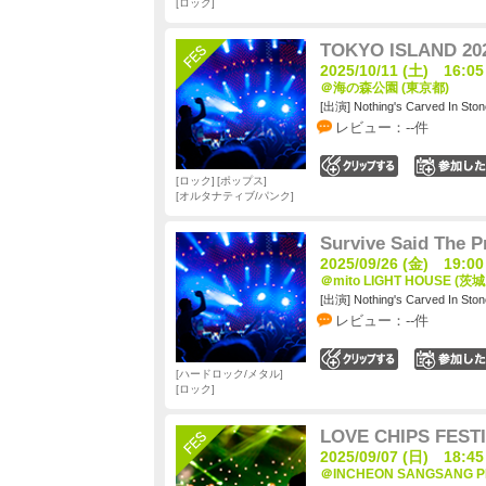
ロック
TOKYO ISLAND 20
2025/10/11 (土) 16:05
＠海の森公園 (東京都)
[出演] Nothing's Carved In Ston
レビュー：--件
0
ロック
ポップス
オルタナティブ/パンク
Survive Said The P
2025/09/26 (金) 19:00
＠mito LIGHT HOUSE (茨
[出演] Nothing's Carved In Ston
レビュー：--件
0
ハードロック/メタル
ロック
LOVE CHIPS FESTI
2025/09/07 (日) 18:45
＠INCHEON SANGSANG P