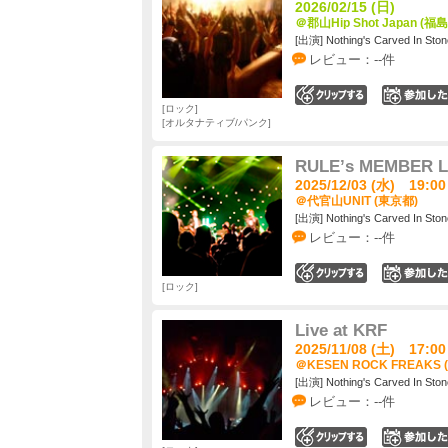
2026/02/15 (日)
＠郡山Hip Shot Japan (福
[出演] Nothing's Carved In Ston
レビュー：--件
0
ロック
オルタナティブ/パンク
RULEʼs MEMBER L
2025/12/03 (水) 19:00
＠代官山UNIT (東京都)
[出演] Nothing's Carved In Ston
レビュー：--件
0
ロック
Live at KRF
2025/11/08 (土) 17:00
＠KESEN ROCK FREAKS 
[出演] Nothing's Carved In Ston
レビュー：--件
0