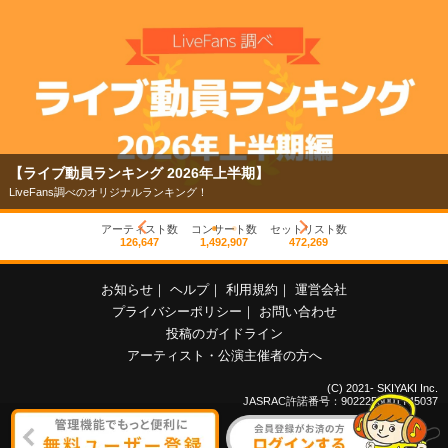
【ライブ動員ランキング 2026年上半期】
LiveFans調べのオリジナルランキング！
アーティスト数
コンサート数
セットリスト数
126,647
1,492,907
472,269
お知らせ
｜
ヘルプ
｜
利用規約
｜
運営会社
プライバシーポリシー
｜
お問い合わせ
投稿のガイドライン
アーティスト・公演主催者の方へ
(C) 2021- SKIYAKI Inc.
JASRAC許諾番号：9022255001Y45037