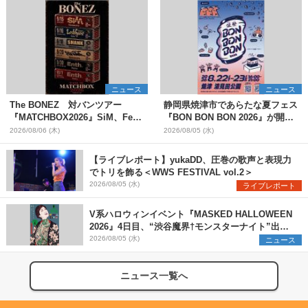
ニュース
ニュース
The BONEZ 対バンツアー
静岡県焼津市であらたな夏フェス
『MATCHBOX2026』SiM、Fear,
『BON BON BON 2026』が開
and Loathing in Las Vegasら対
催 音楽ライブ×盆踊り×DJ×屋台
2026/08/06 (木)
2026/08/05 (水)
バンアーティストを一斉解禁
グルメ×ランタンナイトで彩る2日
間
【ライブレポート】yukaDD、圧巻の歌声と表現力
でトリを飾る＜WWS FESTIVAL vol.2＞
2026/08/05 (水)
ライブレポート
V系ハロウィンイベント『MASKED HALLOWEEN
2026』4日目、“渋谷魔界†モンスターナイト”出演6
組を発表
2026/08/05 (水)
ニュース
ニュース一覧へ