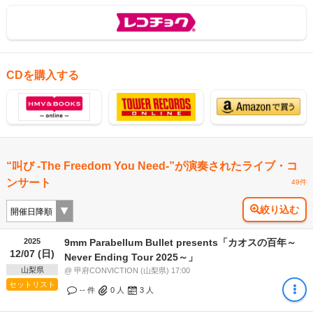
CDを購入する
“叫び -The Freedom You Need-”が演奏されたライブ・コ
ンサート
49件
絞り込む
2025
9mm Parabellum Bullet presents「カオスの百年～
12/07 (日)
Never Ending Tour 2025～」
山梨県
@ 甲府CONVICTION (山梨県) 17:00
セットリスト
-- 件
0
人
3
人