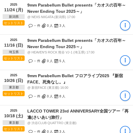
2025
9mm Parabellum Bullet presents「カオスの百年～
11/24 (月)
Never Ending Tour 2025～」
新潟県
@ NEXS NIIGATA (新潟県) 17:00
セットリスト
-- 件
0
人
3
人
2025
9mm Parabellum Bullet presents「カオスの百年～
11/16 (日)
Never Ending Tour 2025～」
埼玉県
@ HEAVEN'S ROCK 熊谷 VJ-1 (埼玉県) 17:00
セットリスト
-- 件
0
人
5
人
2025
9mm Parabellum Bullet フロアライブ2025 『新宿
10/26 (日)
FACE、死角なし。』
東京都
@ 新宿FACE (東京都) 16:00
セットリスト
-- 件
0
人
8
人
2025
LACCO TOWER 23rd ANNIVERSARY全国ツアー「再
10/18 (土)
逢(さいあい)旅行」
東京都
@ 渋谷CLUB QUATTRO (東京都)
セットリスト
-- 件
0
人
3
人